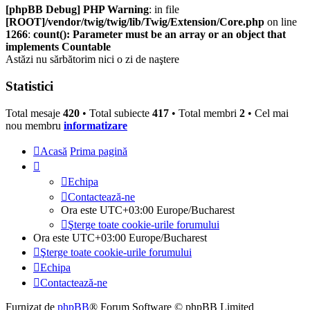
[phpBB Debug] PHP Warning
: in file
[ROOT]/vendor/twig/twig/lib/Twig/Extension/Core.php
on line
1266
:
count(): Parameter must be an array or an object that
implements Countable
Astăzi nu sărbătorim nici o zi de naştere
Statistici
Total mesaje
420
• Total subiecte
417
• Total membri
2
• Cel mai
nou membru
informatizare
Acasă
Prima pagină
Echipa
Contactează-ne
Ora este UTC+03:00 Europe/Bucharest
Şterge toate cookie-urile forumului
Ora este UTC+03:00 Europe/Bucharest
Şterge toate cookie-urile forumului
Echipa
Contactează-ne
Furnizat de
phpBB
® Forum Software © phpBB Limited