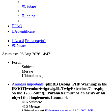
Căutare
Echipa
FAQ
Autentificare
Acasă
Prima pagină
Căutare
Acum este 06 Aug 2026 14:47
Forum
Subiecte
Mesaje
Ultimul mesaj
Anunțuri importante
[phpBB Debug] PHP Warning
: in file
[ROOT]/vendor/twig/twig/lib/Twig/Extension/Core.php
on line
1266
:
count(): Parameter must be an array or an
object that implements Countable
416
Subiecte
416
Mesaje
Ultimul mesaj
Eliberare atestate S12_BC_NE_…