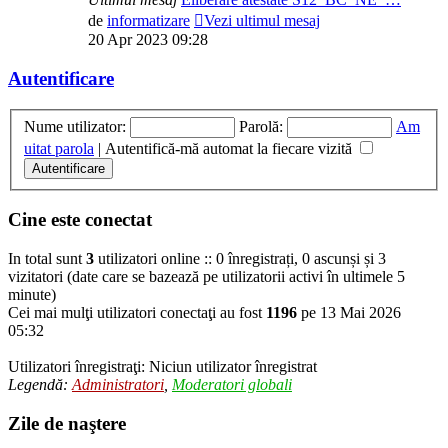
de
informatizare
Vezi ultimul mesaj
20 Apr 2023 09:28
Autentificare
Nume utilizator:
Parolă:
Am
uitat parola
|
Autentifică-mă automat la fiecare vizită
Cine este conectat
In total sunt
3
utilizatori online :: 0 înregistrați, 0 ascunși și 3
vizitatori (date care se bazează pe utilizatorii activi în ultimele 5
minute)
Cei mai mulţi utilizatori conectaţi au fost
1196
pe 13 Mai 2026
05:32
Utilizatori înregistraţi: Niciun utilizator înregistrat
Legendă:
Administratori
,
Moderatori globali
Zile de naştere