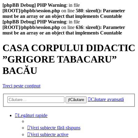
[phpBB Debug] PHP Warning
: in file
[ROOT]/phpbb/session.php
on line
580
:
sizeof(): Parameter
must be an array or an object that implements Countable
[phpBB Debug] PHP Warning
: in file
[ROOT]/phpbb/session.php
on line
636
:
sizeof(): Parameter
must be an array or an object that implements Countable
CASA CORPULUI DIDACTIC
”GRIGORE TABACARU”
BACĂU
Treci peste conţinut
Căutare avansată
Căutare
Legături rapide
Vezi subiecte fără răspuns
Vezi subiecte active