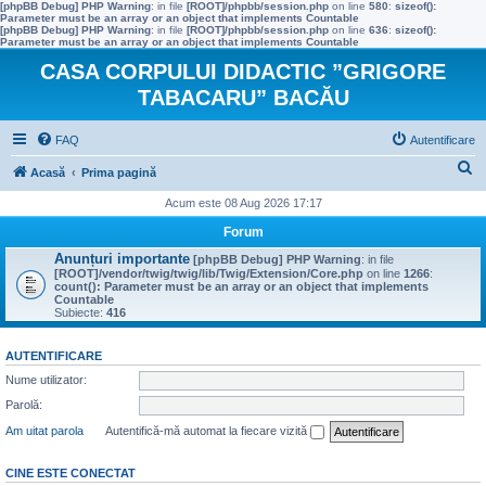
[phpBB Debug] PHP Warning
: in file
[ROOT]/phpbb/session.php
on line
580
:
sizeof():
Parameter must be an array or an object that implements Countable
[phpBB Debug] PHP Warning
: in file
[ROOT]/phpbb/session.php
on line
636
:
sizeof():
Parameter must be an array or an object that implements Countable
CASA CORPULUI DIDACTIC ”GRIGORE
TABACARU” BACĂU
FAQ
Autentificare
C
Acasă
Prima pagină
ă
Acum este 08 Aug 2026 17:17
u
Forum
t
Anunțuri importante
[phpBB Debug] PHP Warning
: in file
[ROOT]/vendor/twig/twig/lib/Twig/Extension/Core.php
on line
1266
:
a
count(): Parameter must be an array or an object that implements
Countable
r
Subiecte:
416
e
AUTENTIFICARE
Nume utilizator:
Parolă:
Am uitat parola
Autentifică-mă automat la fiecare vizită
CINE ESTE CONECTAT