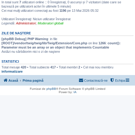
In total sunt
7
utilizatori online :: 0 înregistrați, 0 ascunși și 7 vizitatori (date care se
bazează pe utilizatorii activi în ultimele 5 minute)
Cei mai mulţi utilizatori conectaţi au fost
1196
pe 13 Mai 2026 05:32
Utilizatori înregistraţi: Niciun utilizator înregistrat
Legendă:
Administratori
,
Moderatori globali
ZILE DE NAŞTERE
[phpBB Debug] PHP Warning
: in file
[ROOT]/vendor/twig/twig/lib/Twig/Extension/Core.php
on line
1266
:
count():
Parameter must be an array or an object that implements Countable
Astăzi nu sărbătorim nici o zi de naştere
STATISTICI
Total mesaje
420
• Total subiecte
417
• Total membri
2
• Cel mai nou membru
informatizare
Acasă
Prima pagină
Contactează-ne
Echipa
Furnizat de
phpBB
® Forum Software © phpBB Limited
Power by:
IA