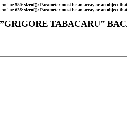
p
on line
580
:
sizeof(): Parameter must be an array or an object th
p
on line
636
:
sizeof(): Parameter must be an array or an object th
 ”GRIGORE TABACARU” BA