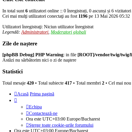
In total sunt
6
utilizatori online :: 0 înregistrați, 0 ascunși și 6 vizitato
Cei mai mulţi utilizatori conectaţi au fost
1196
pe 13 Mai 2026 05:32
Utilizatori înregistraţi: Niciun utilizator înregistrat
Legendă:
Administratori
,
Moderatori globali
Zile de naştere
[phpBB Debug] PHP Warning
: in file
[ROOT]/vendor/twig/twig/l
Astăzi nu sărbătorim nici o zi de naştere
Statistici
Total mesaje
420
• Total subiecte
417
• Total membri
2
• Cel mai no
Acasă
Prima pagină
Echipa
Contactează-ne
Ora este UTC+03:00 Europe/Bucharest
Şterge toate cookie-urile forumului
Ora este UTC+03:00 Europe/Bucharest