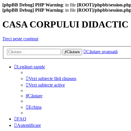
[phpBB Debug] PHP Warning
: in file
[ROOT]/phpbb/session.ph
[phpBB Debug] PHP Warning
: in file
[ROOT]/phpbb/session.ph
CASA CORPULUI DIDACTIC
Treci peste conţinut
Căutare avansată
Căutare
Legături rapide
Vezi subiecte fără răspuns
Vezi subiecte active
Căutare
Echipa
FAQ
Autentificare