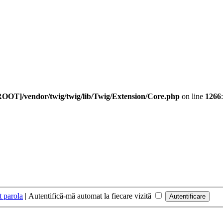
ROOT]/vendor/twig/twig/lib/Twig/Extension/Core.php
on line
1266
t parola
|
Autentifică-mă automat la fiecare vizită