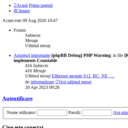
Acasă
Prima pagină
Căutare
Acum este 09 Aug 2026 10:47
Forum
Subiecte
Mesaje
Ultimul mesaj
Anunțuri importante
[phpBB Debug] PHP Warning
: in file
[
implements Countable
416
Subiecte
416
Mesaje
Ultimul mesaj
Eliberare atestate S12_BC_NE_…
de
informatizare
Vezi ultimul mesaj
20 Apr 2023 09:28
Autentificare
Nume utilizator:
Parolă:
Am uita
Cine este conectat