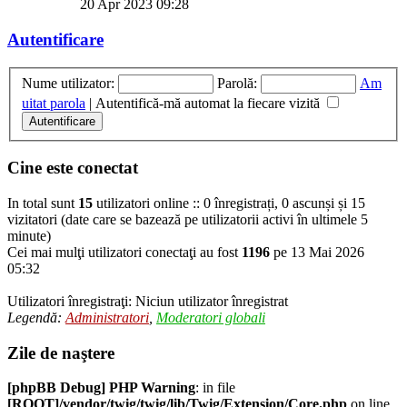
20 Apr 2023 09:28
Autentificare
Nume utilizator:
Parolă:
Am
uitat parola
|
Autentifică-mă automat la fiecare vizită
Cine este conectat
In total sunt
15
utilizatori online :: 0 înregistrați, 0 ascunși și 15
vizitatori (date care se bazează pe utilizatorii activi în ultimele 5
minute)
Cei mai mulţi utilizatori conectaţi au fost
1196
pe 13 Mai 2026
05:32
Utilizatori înregistraţi: Niciun utilizator înregistrat
Legendă:
Administratori
,
Moderatori globali
Zile de naştere
[phpBB Debug] PHP Warning
: in file
[ROOT]/vendor/twig/twig/lib/Twig/Extension/Core.php
on line