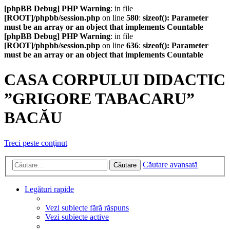
[phpBB Debug] PHP Warning
: in file
[ROOT]/phpbb/session.php
on line
580
:
sizeof(): Parameter
must be an array or an object that implements Countable
[phpBB Debug] PHP Warning
: in file
[ROOT]/phpbb/session.php
on line
636
:
sizeof(): Parameter
must be an array or an object that implements Countable
CASA CORPULUI DIDACTIC
”GRIGORE TABACARU”
BACĂU
Treci peste conţinut
Căutare avansată
Căutare
Legături rapide
Vezi subiecte fără răspuns
Vezi subiecte active