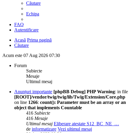
Căutare
Echipa
FAQ
Autentificare
Acasă
Prima pagină
Căutare
Acum este 07 Aug 2026 07:30
Forum
Subiecte
Mesaje
Ultimul mesaj
Anunțuri importante
[phpBB Debug] PHP Warning
: in file
[ROOT]/vendor/twig/twig/lib/Twig/Extension/Core.php
on line
1266
:
count(): Parameter must be an array or an
object that implements Countable
416
Subiecte
416
Mesaje
Ultimul mesaj
Eliberare atestate S12_BC_NE_…
de
informatizare
Vezi ultimul mesaj