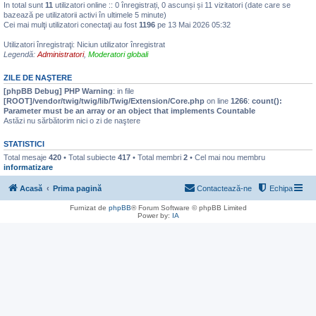
In total sunt
11
utilizatori online :: 0 înregistrați, 0 ascunși și 11 vizitatori (date care se
bazează pe utilizatorii activi în ultimele 5 minute)
Cei mai mulţi utilizatori conectaţi au fost
1196
pe 13 Mai 2026 05:32
Utilizatori înregistraţi: Niciun utilizator înregistrat
Legendă:
Administratori
,
Moderatori globali
ZILE DE NAŞTERE
[phpBB Debug] PHP Warning
: in file
[ROOT]/vendor/twig/twig/lib/Twig/Extension/Core.php
on line
1266
:
count():
Parameter must be an array or an object that implements Countable
Astăzi nu sărbătorim nici o zi de naştere
STATISTICI
Total mesaje
420
• Total subiecte
417
• Total membri
2
• Cel mai nou membru
informatizare
Acasă
Prima pagină
Contactează-ne
Echipa
Furnizat de
phpBB
® Forum Software © phpBB Limited
Power by:
IA