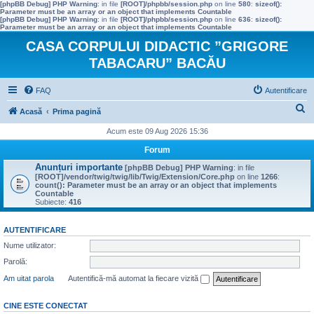
[phpBB Debug] PHP Warning
: in file
[ROOT]/phpbb/session.php
on line
580
:
sizeof():
Parameter must be an array or an object that implements Countable
[phpBB Debug] PHP Warning
: in file
[ROOT]/phpbb/session.php
on line
636
:
sizeof():
Parameter must be an array or an object that implements Countable
CASA CORPULUI DIDACTIC ”GRIGORE
TABACARU” BACĂU
FAQ
Autentificare
C
Acasă
Prima pagină
ă
Acum este 09 Aug 2026 15:36
u
Forum
t
Anunțuri importante
[phpBB Debug] PHP Warning
: in file
[ROOT]/vendor/twig/twig/lib/Twig/Extension/Core.php
on line
1266
:
a
count(): Parameter must be an array or an object that implements
Countable
r
Subiecte:
416
e
AUTENTIFICARE
Nume utilizator:
Parolă:
Am uitat parola
Autentifică-mă automat la fiecare vizită
CINE ESTE CONECTAT