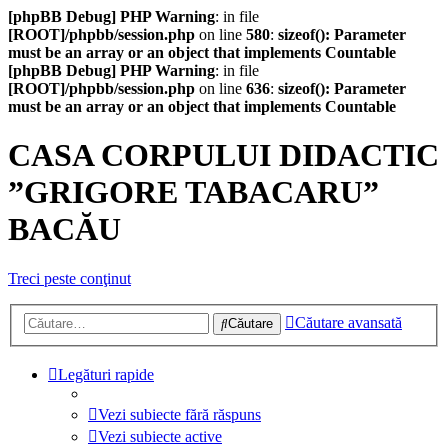
[phpBB Debug] PHP Warning
: in file
[ROOT]/phpbb/session.php
on line
580
:
sizeof(): Parameter
must be an array or an object that implements Countable
[phpBB Debug] PHP Warning
: in file
[ROOT]/phpbb/session.php
on line
636
:
sizeof(): Parameter
must be an array or an object that implements Countable
CASA CORPULUI DIDACTIC
”GRIGORE TABACARU”
BACĂU
Treci peste conţinut
Căutare avansată
Căutare
Legături rapide
Vezi subiecte fără răspuns
Vezi subiecte active