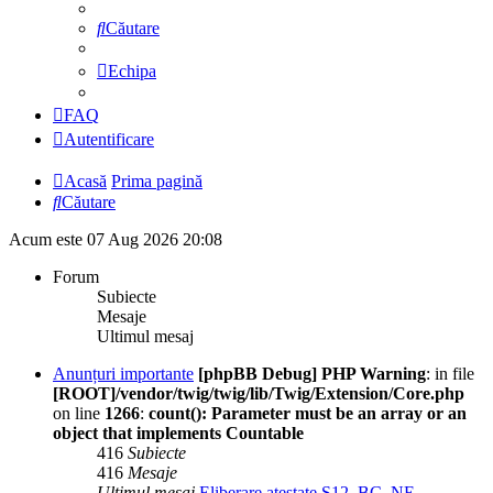
Căutare
Echipa
FAQ
Autentificare
Acasă
Prima pagină
Căutare
Acum este 07 Aug 2026 20:08
Forum
Subiecte
Mesaje
Ultimul mesaj
Anunțuri importante
[phpBB Debug] PHP Warning
: in file
[ROOT]/vendor/twig/twig/lib/Twig/Extension/Core.php
on line
1266
:
count(): Parameter must be an array or an
object that implements Countable
416
Subiecte
416
Mesaje
Ultimul mesaj
Eliberare atestate S12_BC_NE_…