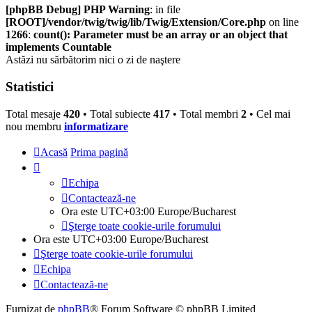
[phpBB Debug] PHP Warning
: in file
[ROOT]/vendor/twig/twig/lib/Twig/Extension/Core.php
on line
1266
:
count(): Parameter must be an array or an object that
implements Countable
Astăzi nu sărbătorim nici o zi de naştere
Statistici
Total mesaje
420
• Total subiecte
417
• Total membri
2
• Cel mai
nou membru
informatizare
Acasă
Prima pagină
Echipa
Contactează-ne
Ora este UTC+03:00 Europe/Bucharest
Şterge toate cookie-urile forumului
Ora este UTC+03:00 Europe/Bucharest
Şterge toate cookie-urile forumului
Echipa
Contactează-ne
Furnizat de
phpBB
® Forum Software © phpBB Limited