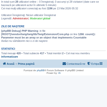
In total sunt
28
utilizatori online :: 0 înregistrați, 0 ascunși și 28 vizitatori (date care se
bazează pe utilizatorii activi în ultimele 5 minute)
Cei mai mulţi utilizatori conectaţi au fost
1196
pe 13 Mai 2026 05:32
Utilizatori înregistraţi: Niciun utilizator înregistrat
Legendă:
Administratori
,
Moderatori globali
ZILE DE NAŞTERE
[phpBB Debug] PHP Warning
: in file
[ROOT]/vendor/twig/twig/lib/Twig/Extension/Core.php
on line
1266
:
count():
Parameter must be an array or an object that implements Countable
Astăzi nu sărbătorim nici o zi de naştere
STATISTICI
Total mesaje
420
• Total subiecte
417
• Total membri
2
• Cel mai nou membru
informatizare
Acasă
Prima pagină
Contactează-ne
Echipa
Furnizat de
phpBB
® Forum Software © phpBB Limited
Power by:
IA