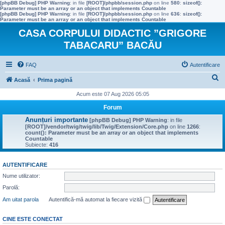
[phpBB Debug] PHP Warning
: in file
[ROOT]/phpbb/session.php
on line
580
:
sizeof():
Parameter must be an array or an object that implements Countable
[phpBB Debug] PHP Warning
: in file
[ROOT]/phpbb/session.php
on line
636
:
sizeof():
Parameter must be an array or an object that implements Countable
CASA CORPULUI DIDACTIC ”GRIGORE
TABACARU” BACĂU
FAQ
Autentificare
C
Acasă
Prima pagină
ă
Acum este 07 Aug 2026 05:05
u
Forum
t
Anunțuri importante
[phpBB Debug] PHP Warning
: in file
[ROOT]/vendor/twig/twig/lib/Twig/Extension/Core.php
on line
1266
:
a
count(): Parameter must be an array or an object that implements
Countable
r
Subiecte:
416
e
AUTENTIFICARE
Nume utilizator:
Parolă:
Am uitat parola
Autentifică-mă automat la fiecare vizită
CINE ESTE CONECTAT