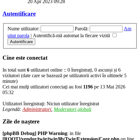
20 Apr 2023 09:28
Autentificare
Nume utilizator:
Parolă:
Am
uitat parola
|
Autentifică-mă automat la fiecare vizită
Cine este conectat
In total sunt
6
utilizatori online :: 0 înregistrați, 0 ascunși și 6
vizitatori (date care se bazează pe utilizatorii activi în ultimele 5
minute)
Cei mai mulţi utilizatori conectaţi au fost
1196
pe 13 Mai 2026
05:32
Utilizatori înregistraţi: Niciun utilizator înregistrat
Legendă:
Administratori
,
Moderatori globali
Zile de naştere
[phpBB Debug] PHP Warning
: in file
[ROOT]/vendor/twig/twig/lib/Twig/Extension/Core.php
on line