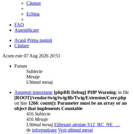
Căutare
Echipa
FAQ
Autentificare
Acasă
Prima pagină
Căutare
Acum este 07 Aug 2026 20:51
Forum
Subiecte
Mesaje
Ultimul mesaj
Anunțuri importante
[phpBB Debug] PHP Warning
: in file
[ROOT]/vendor/twig/twig/lib/Twig/Extension/Core.php
on line
1266
:
count(): Parameter must be an array or an
object that implements Countable
416
Subiecte
416
Mesaje
Ultimul mesaj
Eliberare atestate S12_BC_NE_…
de
informatizare
Vezi ultimul mesaj