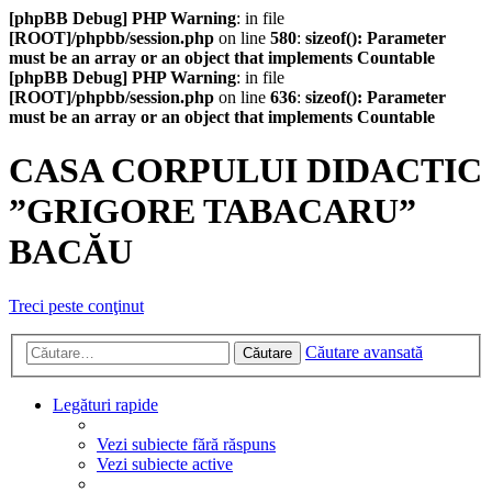
[phpBB Debug] PHP Warning
: in file
[ROOT]/phpbb/session.php
on line
580
:
sizeof(): Parameter
must be an array or an object that implements Countable
[phpBB Debug] PHP Warning
: in file
[ROOT]/phpbb/session.php
on line
636
:
sizeof(): Parameter
must be an array or an object that implements Countable
CASA CORPULUI DIDACTIC
”GRIGORE TABACARU”
BACĂU
Treci peste conţinut
Căutare avansată
Căutare
Legături rapide
Vezi subiecte fără răspuns
Vezi subiecte active