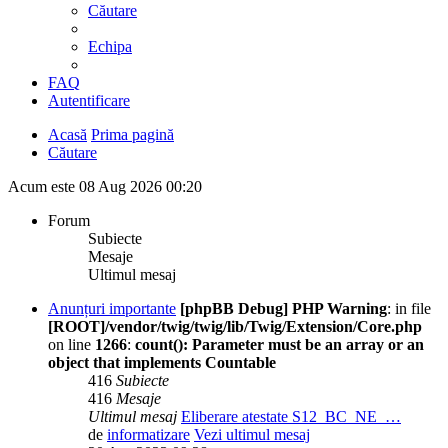
Căutare
Echipa
FAQ
Autentificare
Acasă
Prima pagină
Căutare
Acum este 08 Aug 2026 00:20
Forum
Subiecte
Mesaje
Ultimul mesaj
Anunțuri importante
[phpBB Debug] PHP Warning
: in file
[ROOT]/vendor/twig/twig/lib/Twig/Extension/Core.php
on line
1266
:
count(): Parameter must be an array or an
object that implements Countable
416
Subiecte
416
Mesaje
Ultimul mesaj
Eliberare atestate S12_BC_NE_…
de
informatizare
Vezi ultimul mesaj