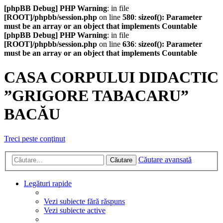
[phpBB Debug] PHP Warning
: in file
[ROOT]/phpbb/session.php
on line
580
:
sizeof(): Parameter
must be an array or an object that implements Countable
[phpBB Debug] PHP Warning
: in file
[ROOT]/phpbb/session.php
on line
636
:
sizeof(): Parameter
must be an array or an object that implements Countable
CASA CORPULUI DIDACTIC
”GRIGORE TABACARU”
BACĂU
Treci peste conţinut
Căutare avansată
Căutare
Legături rapide
Vezi subiecte fără răspuns
Vezi subiecte active