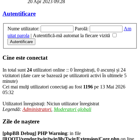
20 Apr 2023 09:28
Autentificare
Nume utilizator:
Parolă:
Am
uitat parola
|
Autentifică-mă automat la fiecare vizită
Cine este conectat
In total sunt
24
utilizatori online :: 0 înregistrați, 0 ascunși și 24
vizitatori (date care se bazează pe utilizatorii activi în ultimele 5
minute)
Cei mai mulţi utilizatori conectaţi au fost
1196
pe 13 Mai 2026
05:32
Utilizatori înregistraţi: Niciun utilizator înregistrat
Legendă:
Administratori
,
Moderatori globali
Zile de naştere
[phpBB Debug] PHP Warning
: in file
[ROOT]/vendor/twig/twig/lib/Twig/Extension/Core.php
on line