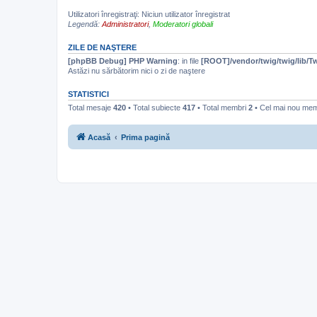
Utilizatori înregistraţi: Niciun utilizator înregistrat
Legendă:
Administratori
,
Moderatori globali
ZILE DE NAŞTERE
[phpBB Debug] PHP Warning
: in file
[ROOT]/vendor/twig/twig/lib/T
Astăzi nu sărbătorim nici o zi de naştere
STATISTICI
Total mesaje
420
• Total subiecte
417
• Total membri
2
• Cel mai nou me
Acasă
Prima pagină