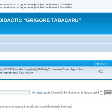
ter must be an array or an object that implements Countable
ter must be an array or an object that implements Countable
DIDACTIC ”GRIGORE TABACARU”
SUBIECTE
file
[ROOT]/vendor/twig/twig/lib/Twig/Extension/Core.php
on line
416
that implements Countable
Am uitat parola
|
Autentifică-mă automat la fiecare vizită
 (date care se bazează pe utilizatorii activi în ultimele 5 minute)