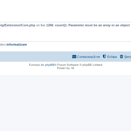
wig/Extension/Core.php
on line
1266
:
count(): Parameter must be an array or an objec
mbru
informatizare
Contactează-ne
Echipa
Şter
Furnizat de
phpBB
® Forum Software © phpBB Limited
Power by:
IA