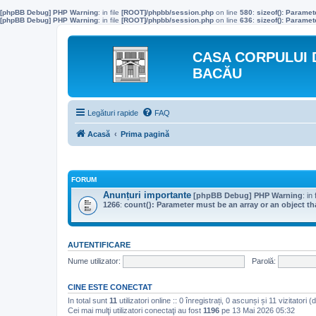
[phpBB Debug] PHP Warning
: in file
[ROOT]/phpbb/session.php
on line
580
:
sizeof(): Parame
[phpBB Debug] PHP Warning
: in file
[ROOT]/phpbb/session.php
on line
636
:
sizeof(): Parame
CASA CORPULUI 
BACĂU
Legături rapide
FAQ
Acasă
Prima pagină
FORUM
Anunțuri importante
[phpBB Debug] PHP Warning
: in 
1266
:
count(): Parameter must be an array or an object 
AUTENTIFICARE
Nume utilizator:
Parolă:
CINE ESTE CONECTAT
In total sunt
11
utilizatori online :: 0 înregistrați, 0 ascunși și 11 vizitatori
Cei mai mulţi utilizatori conectaţi au fost
1196
pe 13 Mai 2026 05:32