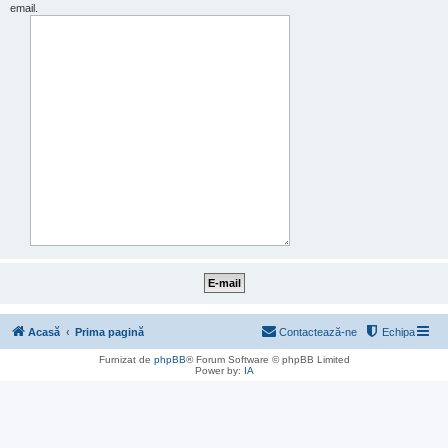
email.
Acasă
Prima pagină
Contactează-ne
Echipa
Furnizat de
phpBB
® Forum Software © phpBB Limited
Power by:
IA