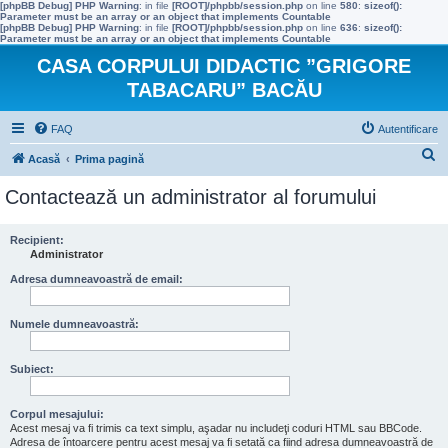
[phpBB Debug] PHP Warning
: in file
[ROOT]/phpbb/session.php
on line
580
:
sizeof():
Parameter must be an array or an object that implements Countable
[phpBB Debug] PHP Warning
: in file
[ROOT]/phpbb/session.php
on line
636
:
sizeof():
Parameter must be an array or an object that implements Countable
CASA CORPULUI DIDACTIC ”GRIGORE
TABACARU” BACĂU
FAQ
Autentificare
C
Acasă
Prima pagină
ă
Contactează un administrator al forumului
u
t
Recipient:
Administrator
a
r
Adresa dumneavoastră de email:
e
Numele dumneavoastră:
Subiect:
Corpul mesajului:
Acest mesaj va fi trimis ca text simplu, aşadar nu includeţi coduri HTML sau BBCode.
Adresa de întoarcere pentru acest mesaj va fi setată ca fiind adresa dumneavoastră de