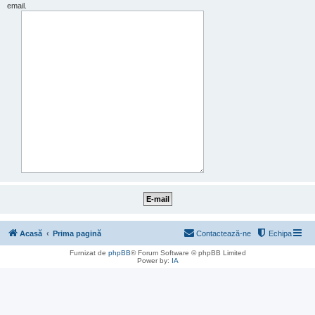
email.
Acasă
Prima pagină
Contactează-ne
Echipa
Furnizat de
phpBB
® Forum Software © phpBB Limited
Power by:
IA