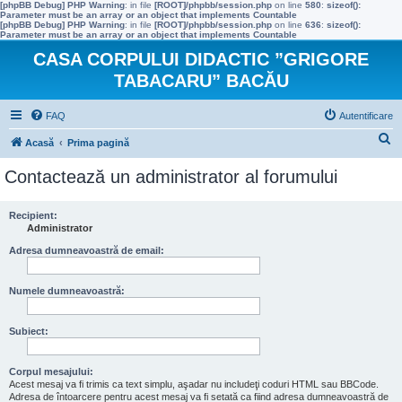
[phpBB Debug] PHP Warning
: in file
[ROOT]/phpbb/session.php
on line
580
:
sizeof():
Parameter must be an array or an object that implements Countable
[phpBB Debug] PHP Warning
: in file
[ROOT]/phpbb/session.php
on line
636
:
sizeof():
Parameter must be an array or an object that implements Countable
CASA CORPULUI DIDACTIC ”GRIGORE
TABACARU” BACĂU
FAQ
Autentificare
C
Acasă
Prima pagină
ă
Contactează un administrator al forumului
u
t
Recipient:
Administrator
a
r
Adresa dumneavoastră de email:
e
Numele dumneavoastră:
Subiect:
Corpul mesajului:
Acest mesaj va fi trimis ca text simplu, aşadar nu includeţi coduri HTML sau BBCode.
Adresa de întoarcere pentru acest mesaj va fi setată ca fiind adresa dumneavoastră de