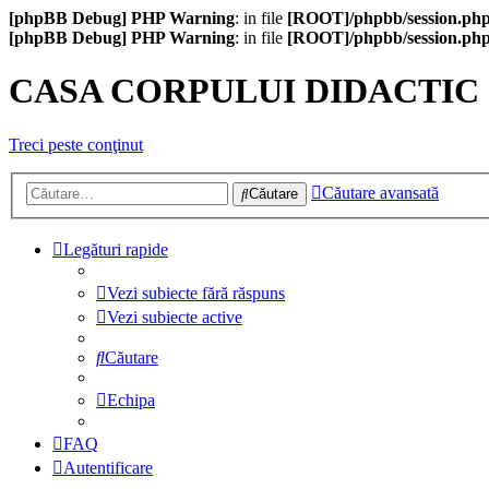
[phpBB Debug] PHP Warning
: in file
[ROOT]/phpbb/session.ph
[phpBB Debug] PHP Warning
: in file
[ROOT]/phpbb/session.ph
CASA CORPULUI DIDACTIC
Treci peste conţinut
Căutare avansată
Căutare
Legături rapide
Vezi subiecte fără răspuns
Vezi subiecte active
Căutare
Echipa
FAQ
Autentificare