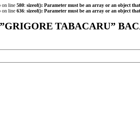
p
on line
580
:
sizeof(): Parameter must be an array or an object th
p
on line
636
:
sizeof(): Parameter must be an array or an object th
 ”GRIGORE TABACARU” BA