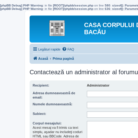
[phpBB Debug] PHP Warning
: in file
[ROOT]/phpbb/session.php
on line
580
:
sizeof(): Parame
[phpBB Debug] PHP Warning
: in file
[ROOT]/phpbb/session.php
on line
636
:
sizeof(): Parame
CASA CORPULUI 
BACĂU
Legături rapide
FAQ
Acasă
Prima pagină
Contactează un administrator al forumu
Recipient:
Administrator
Adresa dumneavoastră de
email:
Numele dumneavoastră:
Subiect:
Corpul mesajului:
Acest mesaj va fi trimis ca text
simplu, aşadar nu includeţi coduri
HTML sau BBCode. Adresa de