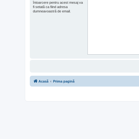
întoarcere pentru acest mesaj va
fi setată ca fiind adresa
dumneavoastră de email.
Acasă
Prima pagină