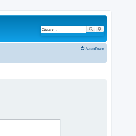
Căutare
Căutare avansată
Autentificare