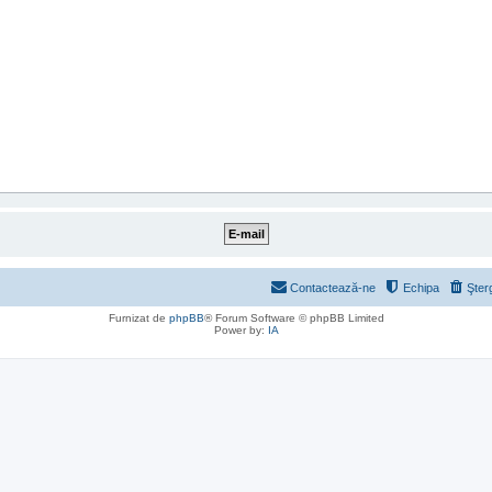
Contactează-ne
Echipa
Şter
Furnizat de
phpBB
® Forum Software © phpBB Limited
Power by:
IA