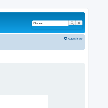
Căutare
Căutare avansată
Autentificare