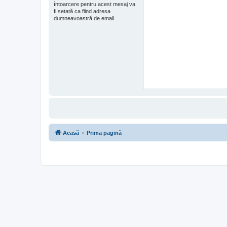
întoarcere pentru acest mesaj va
fi setată ca fiind adresa
dumneavoastră de email.
Acasă
Prima pagină