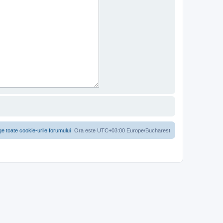
ge toate cookie-urile forumului
Ora este UTC+03:00 Europe/Bucharest