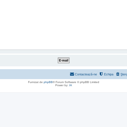
Contactează-ne
Echipa
Şter
Furnizat de
phpBB
® Forum Software © phpBB Limited
Power by:
IA