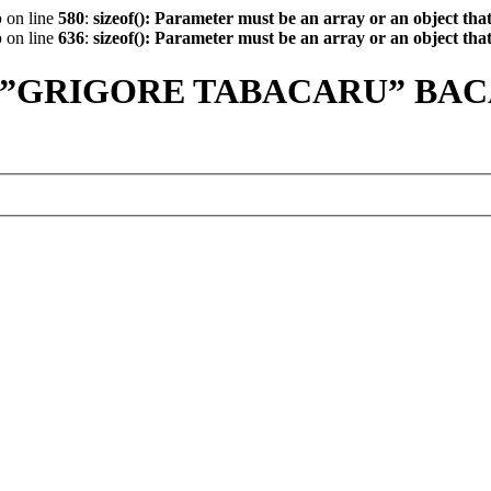
p
on line
580
:
sizeof(): Parameter must be an array or an object th
p
on line
636
:
sizeof(): Parameter must be an array or an object th
 ”GRIGORE TABACARU” BA