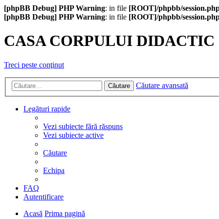
[phpBB Debug] PHP Warning
: in file
[ROOT]/phpbb/session.ph
[phpBB Debug] PHP Warning
: in file
[ROOT]/phpbb/session.ph
CASA CORPULUI DIDACTIC
Treci peste conţinut
Căutare avansată
Căutare
Legături rapide
Vezi subiecte fără răspuns
Vezi subiecte active
Căutare
Echipa
FAQ
Autentificare
Acasă
Prima pagină