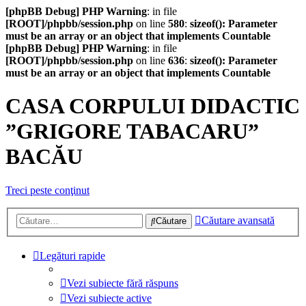
[phpBB Debug] PHP Warning
: in file
[ROOT]/phpbb/session.php
on line
580
:
sizeof(): Parameter
must be an array or an object that implements Countable
[phpBB Debug] PHP Warning
: in file
[ROOT]/phpbb/session.php
on line
636
:
sizeof(): Parameter
must be an array or an object that implements Countable
CASA CORPULUI DIDACTIC
”GRIGORE TABACARU”
BACĂU
Treci peste conţinut
Căutare avansată
Căutare
Legături rapide
Vezi subiecte fără răspuns
Vezi subiecte active