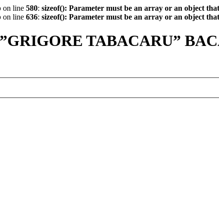
p
on line
580
:
sizeof(): Parameter must be an array or an object th
p
on line
636
:
sizeof(): Parameter must be an array or an object th
 ”GRIGORE TABACARU” BA