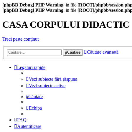
[phpBB Debug] PHP Warning
: in file
[ROOT]/phpbb/session.ph
[phpBB Debug] PHP Warning
: in file
[ROOT]/phpbb/session.ph
CASA CORPULUI DIDACTIC
Treci peste conţinut
Căutare avansată
Căutare
Legături rapide
Vezi subiecte fără răspuns
Vezi subiecte active
Căutare
Echipa
FAQ
Autentificare