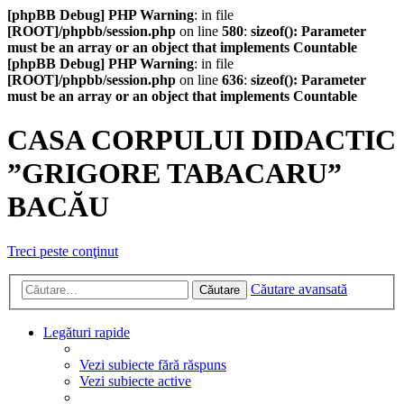
[phpBB Debug] PHP Warning
: in file
[ROOT]/phpbb/session.php
on line
580
:
sizeof(): Parameter
must be an array or an object that implements Countable
[phpBB Debug] PHP Warning
: in file
[ROOT]/phpbb/session.php
on line
636
:
sizeof(): Parameter
must be an array or an object that implements Countable
CASA CORPULUI DIDACTIC
”GRIGORE TABACARU”
BACĂU
Treci peste conţinut
Căutare avansată
Căutare
Legături rapide
Vezi subiecte fără răspuns
Vezi subiecte active