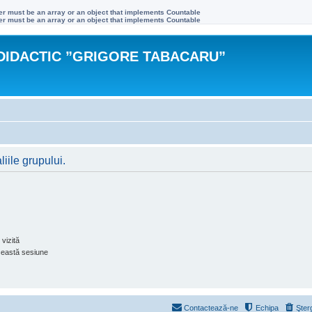
ter must be an array or an object that implements Countable
ter must be an array or an object that implements Countable
DIDACTIC ”GRIGORE TABACARU”
liile grupului.
vizită
ceastă sesiune
Contactează-ne
Echipa
Şter