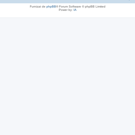
Furnizat de
phpBB
® Forum Software © phpBB Limited
Power by:
IA