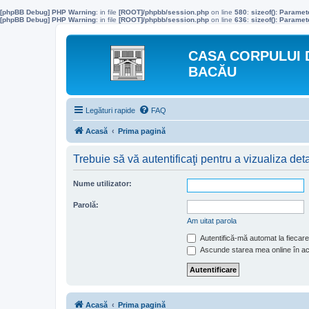
[phpBB Debug] PHP Warning
: in file
[ROOT]/phpbb/session.php
on line
580
:
sizeof(): Parame
[phpBB Debug] PHP Warning
: in file
[ROOT]/phpbb/session.php
on line
636
:
sizeof(): Parame
CASA CORPULUI 
BACĂU
Legături rapide
FAQ
Acasă
Prima pagină
Trebuie să vă autentificaţi pentru a vizualiza deta
Nume utilizator:
Parolă:
Am uitat parola
Autentifică-mă automat la fiecare 
Ascunde starea mea online în a
Acasă
Prima pagină