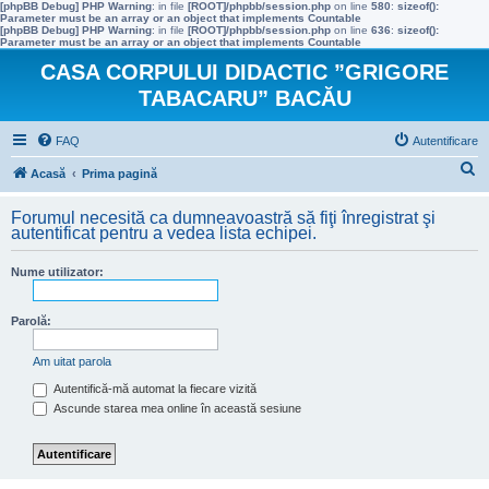
[phpBB Debug] PHP Warning
: in file
[ROOT]/phpbb/session.php
on line
580
:
sizeof():
Parameter must be an array or an object that implements Countable
[phpBB Debug] PHP Warning
: in file
[ROOT]/phpbb/session.php
on line
636
:
sizeof():
Parameter must be an array or an object that implements Countable
CASA CORPULUI DIDACTIC ”GRIGORE
TABACARU” BACĂU
FAQ
Autentificare
C
Acasă
Prima pagină
ă
Forumul necesită ca dumneavoastră să fiţi înregistrat şi
u
autentificat pentru a vedea lista echipei.
t
Nume utilizator:
a
r
Parolă:
e
Am uitat parola
Autentifică-mă automat la fiecare vizită
Ascunde starea mea online în această sesiune