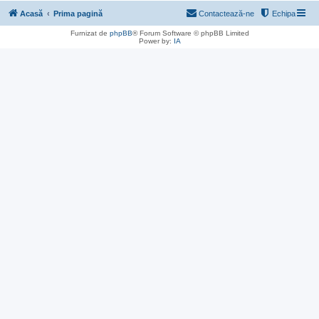
Acasă
Prima pagină
Contactează-ne
Echipa
Furnizat de
phpBB
® Forum Software © phpBB Limited
Power by:
IA