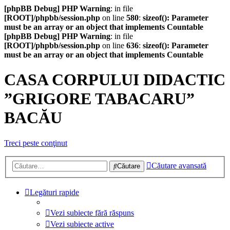
[phpBB Debug] PHP Warning
: in file
[ROOT]/phpbb/session.php
on line
580
:
sizeof(): Parameter
must be an array or an object that implements Countable
[phpBB Debug] PHP Warning
: in file
[ROOT]/phpbb/session.php
on line
636
:
sizeof(): Parameter
must be an array or an object that implements Countable
CASA CORPULUI DIDACTIC
”GRIGORE TABACARU”
BACĂU
Treci peste conţinut
Căutare avansată
Căutare
Legături rapide
Vezi subiecte fără răspuns
Vezi subiecte active