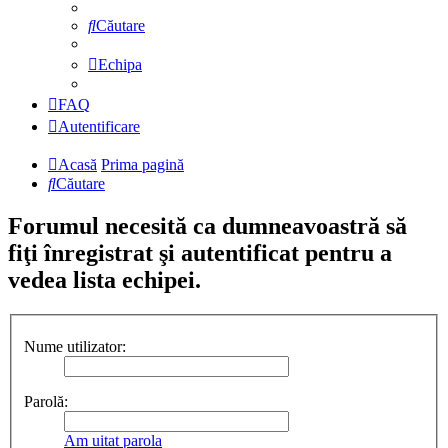
Căutare
Echipa
FAQ
Autentificare
Acasă
Prima pagină
Căutare
Forumul necesită ca dumneavoastră să
fiţi înregistrat şi autentificat pentru a
vedea lista echipei.
Nume utilizator:
Parolă:
Am uitat parola