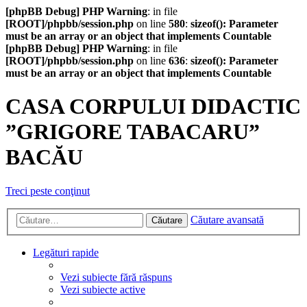
[phpBB Debug] PHP Warning
: in file
[ROOT]/phpbb/session.php
on line
580
:
sizeof(): Parameter
must be an array or an object that implements Countable
[phpBB Debug] PHP Warning
: in file
[ROOT]/phpbb/session.php
on line
636
:
sizeof(): Parameter
must be an array or an object that implements Countable
CASA CORPULUI DIDACTIC
”GRIGORE TABACARU”
BACĂU
Treci peste conţinut
Căutare avansată
Căutare
Legături rapide
Vezi subiecte fără răspuns
Vezi subiecte active