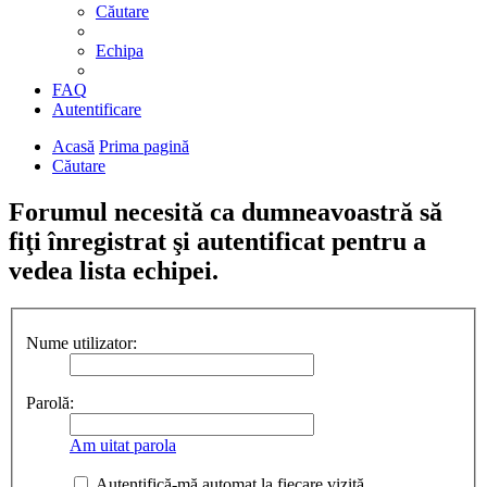
Căutare
Echipa
FAQ
Autentificare
Acasă
Prima pagină
Căutare
Forumul necesită ca dumneavoastră să
fiţi înregistrat şi autentificat pentru a
vedea lista echipei.
Nume utilizator:
Parolă:
Am uitat parola
Autentifică-mă automat la fiecare vizită