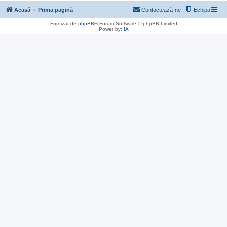
Acasă
Prima pagină
Contactează-ne
Echipa
Furnizat de
phpBB
® Forum Software © phpBB Limited
Power by:
IA