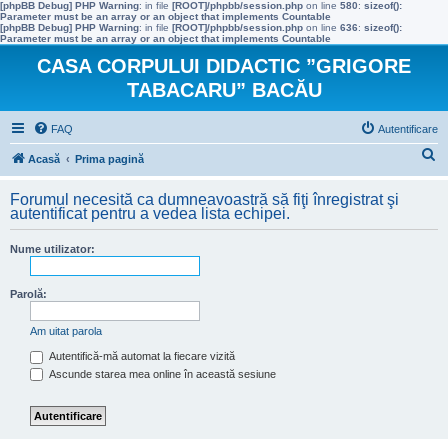
[phpBB Debug] PHP Warning
: in file
[ROOT]/phpbb/session.php
on line
580
:
sizeof():
Parameter must be an array or an object that implements Countable
[phpBB Debug] PHP Warning
: in file
[ROOT]/phpbb/session.php
on line
636
:
sizeof():
Parameter must be an array or an object that implements Countable
CASA CORPULUI DIDACTIC ”GRIGORE
TABACARU” BACĂU
FAQ
Autentificare
C
Acasă
Prima pagină
ă
Forumul necesită ca dumneavoastră să fiţi înregistrat şi
u
autentificat pentru a vedea lista echipei.
t
Nume utilizator:
a
r
Parolă:
e
Am uitat parola
Autentifică-mă automat la fiecare vizită
Ascunde starea mea online în această sesiune