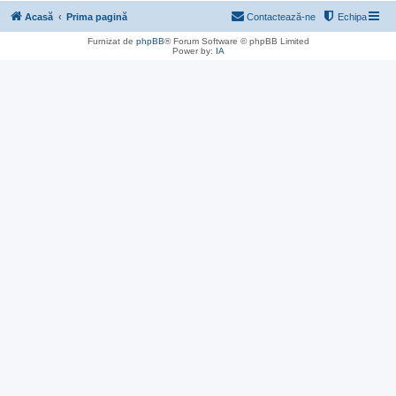
Acasă
Prima pagină
Contactează-ne
Echipa
Furnizat de
phpBB
® Forum Software © phpBB Limited
Power by:
IA