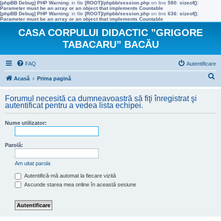
[phpBB Debug] PHP Warning
: in file
[ROOT]/phpbb/session.php
on line
580
:
sizeof():
Parameter must be an array or an object that implements Countable
[phpBB Debug] PHP Warning
: in file
[ROOT]/phpbb/session.php
on line
636
:
sizeof():
Parameter must be an array or an object that implements Countable
CASA CORPULUI DIDACTIC ”GRIGORE
TABACARU” BACĂU
FAQ
Autentificare
C
Acasă
Prima pagină
ă
Forumul necesită ca dumneavoastră să fiţi înregistrat şi
u
autentificat pentru a vedea lista echipei.
t
Nume utilizator:
a
r
Parolă:
e
Am uitat parola
Autentifică-mă automat la fiecare vizită
Ascunde starea mea online în această sesiune