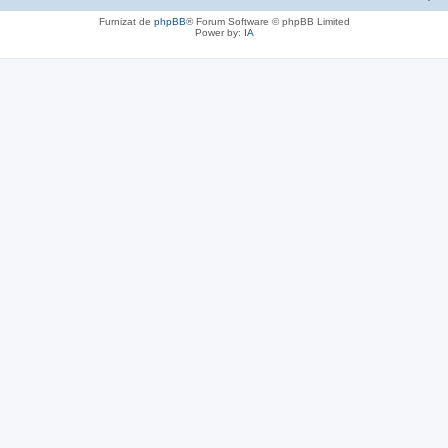
Furnizat de
phpBB
® Forum Software © phpBB Limited
Power by:
IA