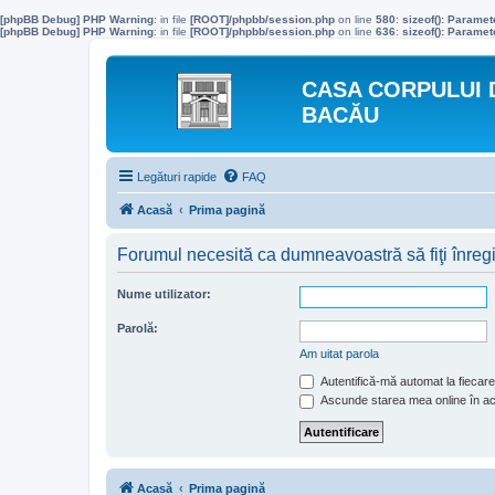
[phpBB Debug] PHP Warning
: in file
[ROOT]/phpbb/session.php
on line
580
:
sizeof(): Parame
[phpBB Debug] PHP Warning
: in file
[ROOT]/phpbb/session.php
on line
636
:
sizeof(): Parame
CASA CORPULUI 
BACĂU
Legături rapide
FAQ
Acasă
Prima pagină
Forumul necesită ca dumneavoastră să fiţi înregist
Nume utilizator:
Parolă:
Am uitat parola
Autentifică-mă automat la fiecare 
Ascunde starea mea online în a
Acasă
Prima pagină