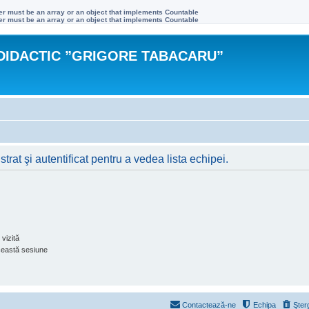
ter must be an array or an object that implements Countable
ter must be an array or an object that implements Countable
DIDACTIC ”GRIGORE TABACARU”
rat şi autentificat pentru a vedea lista echipei.
vizită
ceastă sesiune
Contactează-ne
Echipa
Şter