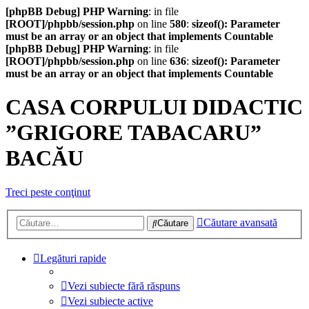
[phpBB Debug] PHP Warning
: in file
[ROOT]/phpbb/session.php
on line
580
:
sizeof(): Parameter
must be an array or an object that implements Countable
[phpBB Debug] PHP Warning
: in file
[ROOT]/phpbb/session.php
on line
636
:
sizeof(): Parameter
must be an array or an object that implements Countable
CASA CORPULUI DIDACTIC
”GRIGORE TABACARU”
BACĂU
Treci peste conţinut
Căutare avansată
Căutare
Legături rapide
Vezi subiecte fără răspuns
Vezi subiecte active