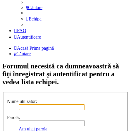
Căutare
Echipa
FAQ
Autentificare
Acasă
Prima pagină
Căutare
Forumul necesită ca dumneavoastră să
fiţi înregistrat şi autentificat pentru a
vedea lista echipei.
Nume utilizator:
Parolă:
Am uitat parola