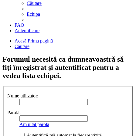
Căutare
Echipa
FAQ
Autentificare
Acasă
Prima pagină
Căutare
Forumul necesită ca dumneavoastră să
fiţi înregistrat şi autentificat pentru a
vedea lista echipei.
Nume utilizator:
Parolă:
Am uitat parola
Autentifică-mă automat la fiecare vizită