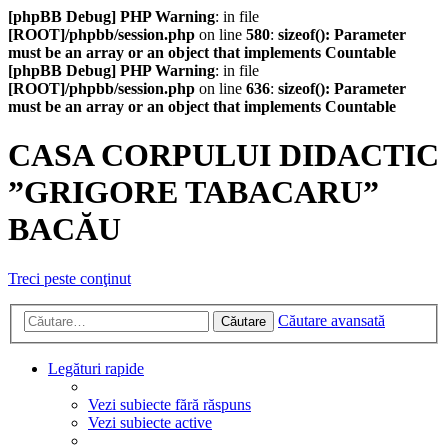
[phpBB Debug] PHP Warning
: in file
[ROOT]/phpbb/session.php
on line
580
:
sizeof(): Parameter
must be an array or an object that implements Countable
[phpBB Debug] PHP Warning
: in file
[ROOT]/phpbb/session.php
on line
636
:
sizeof(): Parameter
must be an array or an object that implements Countable
CASA CORPULUI DIDACTIC
”GRIGORE TABACARU”
BACĂU
Treci peste conţinut
Căutare avansată
Căutare
Legături rapide
Vezi subiecte fără răspuns
Vezi subiecte active