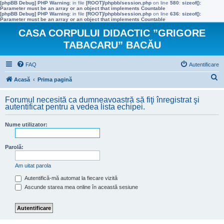
[phpBB Debug] PHP Warning
: in file
[ROOT]/phpbb/session.php
on line
580
:
sizeof():
Parameter must be an array or an object that implements Countable
[phpBB Debug] PHP Warning
: in file
[ROOT]/phpbb/session.php
on line
636
:
sizeof():
Parameter must be an array or an object that implements Countable
CASA CORPULUI DIDACTIC ”GRIGORE
TABACARU” BACĂU
FAQ
Autentificare
C
Acasă
Prima pagină
ă
Forumul necesită ca dumneavoastră să fiţi înregistrat şi
u
autentificat pentru a vedea lista echipei.
t
Nume utilizator:
a
r
Parolă:
e
Am uitat parola
Autentifică-mă automat la fiecare vizită
Ascunde starea mea online în această sesiune