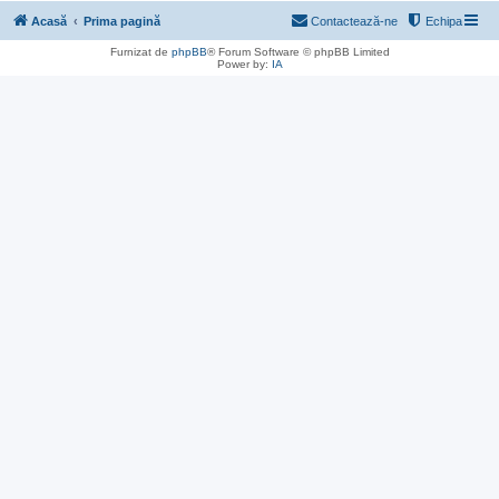
Acasă
Prima pagină
Contactează-ne
Echipa
Furnizat de
phpBB
® Forum Software © phpBB Limited
Power by:
IA