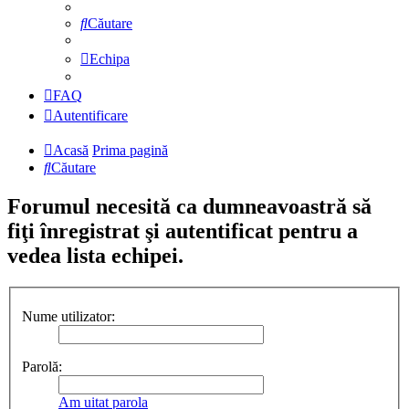
Căutare
Echipa
FAQ
Autentificare
Acasă
Prima pagină
Căutare
Forumul necesită ca dumneavoastră să
fiţi înregistrat şi autentificat pentru a
vedea lista echipei.
Nume utilizator:
Parolă:
Am uitat parola