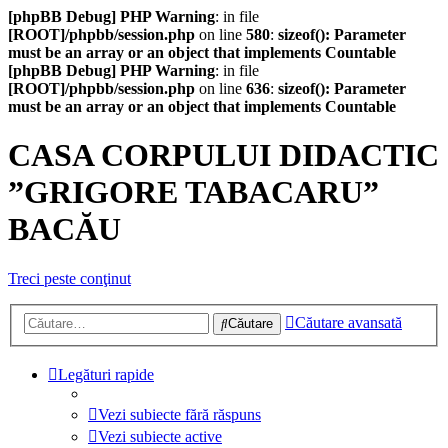
[phpBB Debug] PHP Warning
: in file
[ROOT]/phpbb/session.php
on line
580
:
sizeof(): Parameter
must be an array or an object that implements Countable
[phpBB Debug] PHP Warning
: in file
[ROOT]/phpbb/session.php
on line
636
:
sizeof(): Parameter
must be an array or an object that implements Countable
CASA CORPULUI DIDACTIC
”GRIGORE TABACARU”
BACĂU
Treci peste conţinut
Căutare avansată
Căutare
Legături rapide
Vezi subiecte fără răspuns
Vezi subiecte active