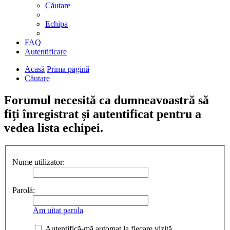
Căutare
Echipa
FAQ
Autentificare
Acasă
Prima pagină
Căutare
Forumul necesită ca dumneavoastră să
fiţi înregistrat şi autentificat pentru a
vedea lista echipei.
Nume utilizator:
Parolă:
Am uitat parola
Autentifică-mă automat la fiecare vizită