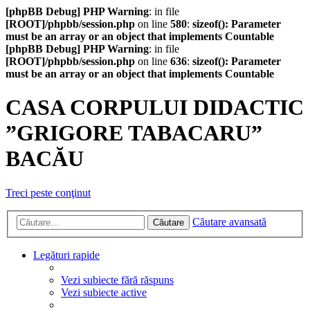
[phpBB Debug] PHP Warning
: in file
[ROOT]/phpbb/session.php
on line
580
:
sizeof(): Parameter
must be an array or an object that implements Countable
[phpBB Debug] PHP Warning
: in file
[ROOT]/phpbb/session.php
on line
636
:
sizeof(): Parameter
must be an array or an object that implements Countable
CASA CORPULUI DIDACTIC
”GRIGORE TABACARU”
BACĂU
Treci peste conţinut
Căutare avansată
Căutare
Legături rapide
Vezi subiecte fără răspuns
Vezi subiecte active