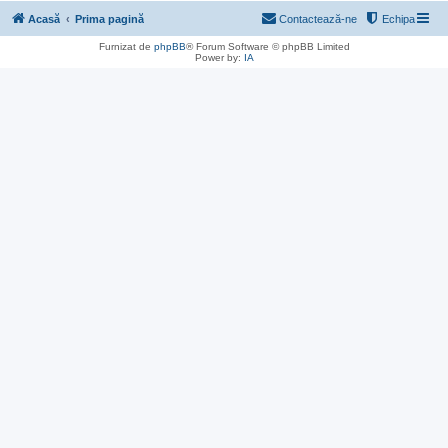
Acasă
Prima pagină
Contactează-ne
Echipa
Furnizat de
phpBB
® Forum Software © phpBB Limited
Power by:
IA