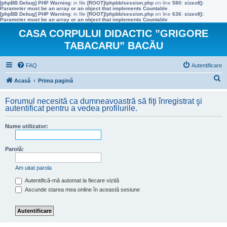
[phpBB Debug] PHP Warning
: in file
[ROOT]/phpbb/session.php
on line
580
:
sizeof():
Parameter must be an array or an object that implements Countable
[phpBB Debug] PHP Warning
: in file
[ROOT]/phpbb/session.php
on line
636
:
sizeof():
Parameter must be an array or an object that implements Countable
CASA CORPULUI DIDACTIC ”GRIGORE
TABACARU” BACĂU
FAQ
Autentificare
C
Acasă
Prima pagină
ă
Forumul necesită ca dumneavoastră să fiţi înregistrat şi
u
autentificat pentru a vedea profilurile.
t
Nume utilizator:
a
r
Parolă:
e
Am uitat parola
Autentifică-mă automat la fiecare vizită
Ascunde starea mea online în această sesiune