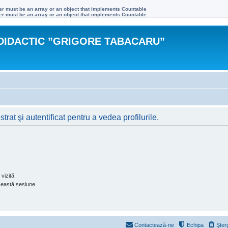
ter must be an array or an object that implements Countable
ter must be an array or an object that implements Countable
DIDACTIC ”GRIGORE TABACARU”
rat şi autentificat pentru a vedea profilurile.
vizită
ceastă sesiune
Contactează-ne
Echipa
Şter