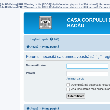
[phpBB Debug] PHP Warning
: in file
[ROOT]/phpbb/session.php
on line
580
:
sizeof(): Parame
[phpBB Debug] PHP Warning
: in file
[ROOT]/phpbb/session.php
on line
636
:
sizeof(): Parame
CASA CORPULUI 
BACĂU
Legături rapide
FAQ
Acasă
Prima pagină
Forumul necesită ca dumneavoastră să fiţi înregist
Nume utilizator:
Parolă:
Am uitat parola
Autentifică-mă automat la fiecare 
Ascunde starea mea online în a
Acasă
Prima pagină