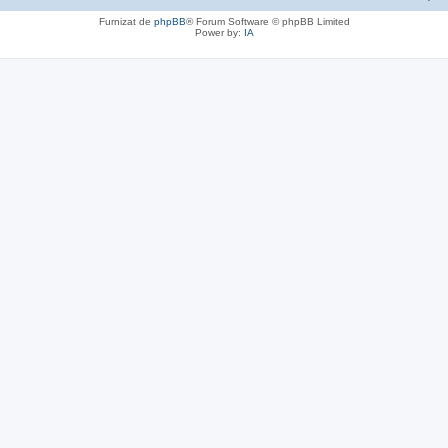
Furnizat de
phpBB
® Forum Software © phpBB Limited
Power by:
IA