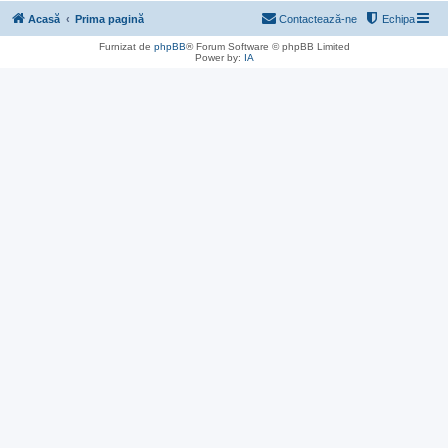
Acasă
Prima pagină
Contactează-ne
Echipa
Furnizat de
phpBB
® Forum Software © phpBB Limited
Power by:
IA