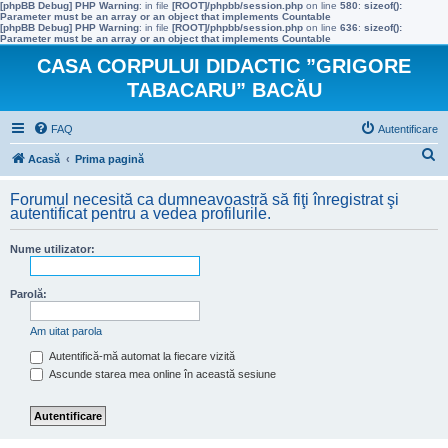
[phpBB Debug] PHP Warning
: in file
[ROOT]/phpbb/session.php
on line
580
:
sizeof():
Parameter must be an array or an object that implements Countable
[phpBB Debug] PHP Warning
: in file
[ROOT]/phpbb/session.php
on line
636
:
sizeof():
Parameter must be an array or an object that implements Countable
CASA CORPULUI DIDACTIC ”GRIGORE
TABACARU” BACĂU
FAQ
Autentificare
C
Acasă
Prima pagină
ă
Forumul necesită ca dumneavoastră să fiţi înregistrat şi
u
autentificat pentru a vedea profilurile.
t
Nume utilizator:
a
r
Parolă:
e
Am uitat parola
Autentifică-mă automat la fiecare vizită
Ascunde starea mea online în această sesiune