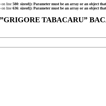
p
on line
580
:
sizeof(): Parameter must be an array or an object th
p
on line
636
:
sizeof(): Parameter must be an array or an object th
 ”GRIGORE TABACARU” BA