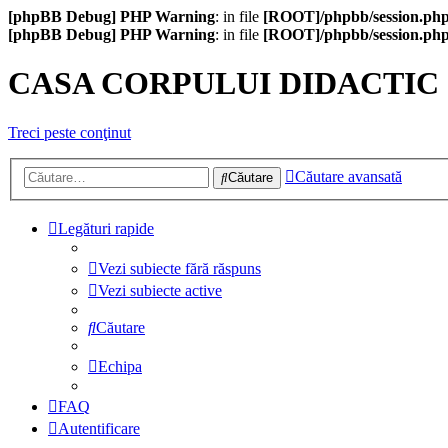
[phpBB Debug] PHP Warning
: in file
[ROOT]/phpbb/session.ph
[phpBB Debug] PHP Warning
: in file
[ROOT]/phpbb/session.ph
CASA CORPULUI DIDACTIC
Treci peste conţinut
Căutare avansată
Căutare
Legături rapide
Vezi subiecte fără răspuns
Vezi subiecte active
Căutare
Echipa
FAQ
Autentificare