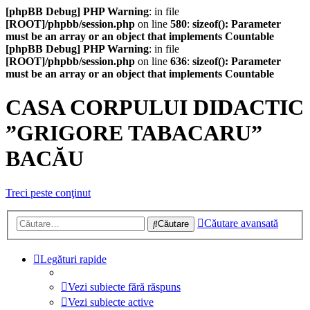
[phpBB Debug] PHP Warning
: in file
[ROOT]/phpbb/session.php
on line
580
:
sizeof(): Parameter
must be an array or an object that implements Countable
[phpBB Debug] PHP Warning
: in file
[ROOT]/phpbb/session.php
on line
636
:
sizeof(): Parameter
must be an array or an object that implements Countable
CASA CORPULUI DIDACTIC
”GRIGORE TABACARU”
BACĂU
Treci peste conţinut
Căutare avansată
Căutare
Legături rapide
Vezi subiecte fără răspuns
Vezi subiecte active