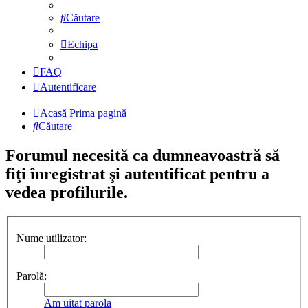
Căutare
Echipa
FAQ
Autentificare
Acasă
Prima pagină
Căutare
Forumul necesită ca dumneavoastră să
fiţi înregistrat şi autentificat pentru a
vedea profilurile.
Nume utilizator:
Parolă:
Am uitat parola