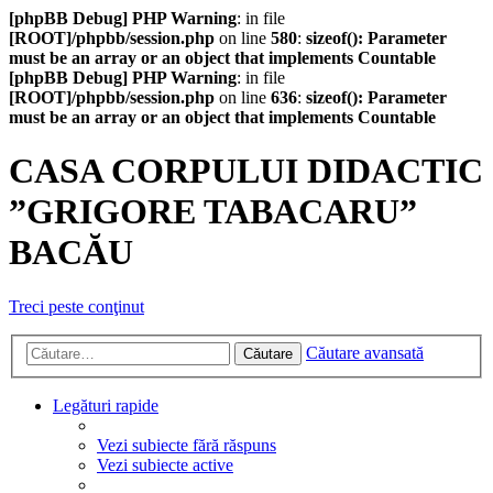
[phpBB Debug] PHP Warning
: in file
[ROOT]/phpbb/session.php
on line
580
:
sizeof(): Parameter
must be an array or an object that implements Countable
[phpBB Debug] PHP Warning
: in file
[ROOT]/phpbb/session.php
on line
636
:
sizeof(): Parameter
must be an array or an object that implements Countable
CASA CORPULUI DIDACTIC
”GRIGORE TABACARU”
BACĂU
Treci peste conţinut
Căutare avansată
Căutare
Legături rapide
Vezi subiecte fără răspuns
Vezi subiecte active