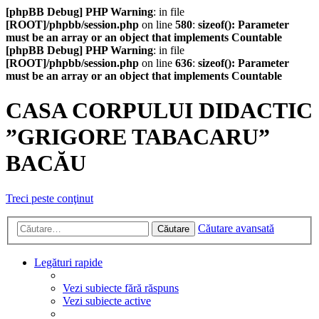
[phpBB Debug] PHP Warning
: in file
[ROOT]/phpbb/session.php
on line
580
:
sizeof(): Parameter
must be an array or an object that implements Countable
[phpBB Debug] PHP Warning
: in file
[ROOT]/phpbb/session.php
on line
636
:
sizeof(): Parameter
must be an array or an object that implements Countable
CASA CORPULUI DIDACTIC
”GRIGORE TABACARU”
BACĂU
Treci peste conţinut
Căutare avansată
Căutare
Legături rapide
Vezi subiecte fără răspuns
Vezi subiecte active