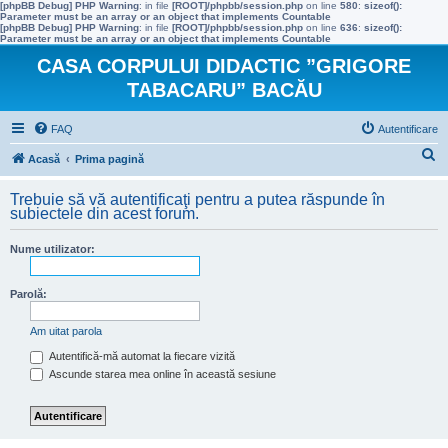
[phpBB Debug] PHP Warning
: in file
[ROOT]/phpbb/session.php
on line
580
:
sizeof():
Parameter must be an array or an object that implements Countable
[phpBB Debug] PHP Warning
: in file
[ROOT]/phpbb/session.php
on line
636
:
sizeof():
Parameter must be an array or an object that implements Countable
CASA CORPULUI DIDACTIC ”GRIGORE
TABACARU” BACĂU
FAQ
Autentificare
C
Acasă
Prima pagină
ă
Trebuie să vă autentificaţi pentru a putea răspunde în
u
subiectele din acest forum.
t
Nume utilizator:
a
r
Parolă:
e
Am uitat parola
Autentifică-mă automat la fiecare vizită
Ascunde starea mea online în această sesiune