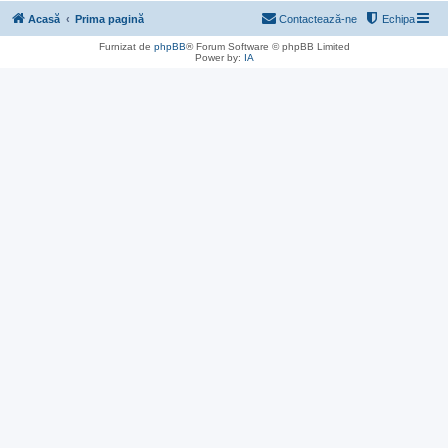
Acasă
Prima pagină
Contactează-ne
Echipa
Furnizat de
phpBB
® Forum Software © phpBB Limited
Power by:
IA