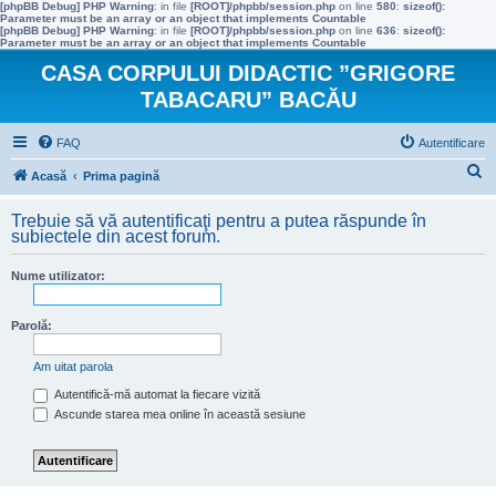
[phpBB Debug] PHP Warning
: in file
[ROOT]/phpbb/session.php
on line
580
:
sizeof():
Parameter must be an array or an object that implements Countable
[phpBB Debug] PHP Warning
: in file
[ROOT]/phpbb/session.php
on line
636
:
sizeof():
Parameter must be an array or an object that implements Countable
CASA CORPULUI DIDACTIC ”GRIGORE
TABACARU” BACĂU
FAQ
Autentificare
C
Acasă
Prima pagină
ă
Trebuie să vă autentificaţi pentru a putea răspunde în
u
subiectele din acest forum.
t
Nume utilizator:
a
r
Parolă:
e
Am uitat parola
Autentifică-mă automat la fiecare vizită
Ascunde starea mea online în această sesiune