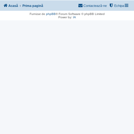
Acasă
Prima pagină
Contactează-ne
Echipa
Furnizat de
phpBB
® Forum Software © phpBB Limited
Power by:
IA