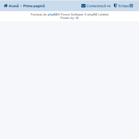
Acasă
Prima pagină
Contactează-ne
Echipa
Furnizat de
phpBB
® Forum Software © phpBB Limited
Power by:
IA