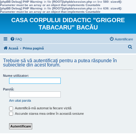
[phpBB Debug] PHP Warning
: in file
[ROOT]/phpbb/session.php
on line
580
:
sizeof():
Parameter must be an array or an object that implements Countable
[phpBB Debug] PHP Warning
: in file
[ROOT]/phpbb/session.php
on line
636
:
sizeof():
Parameter must be an array or an object that implements Countable
CASA CORPULUI DIDACTIC ”GRIGORE
TABACARU” BACĂU
FAQ
Autentificare
C
Acasă
Prima pagină
ă
Trebuie să vă autentificaţi pentru a putea răspunde în
u
subiectele din acest forum.
t
Nume utilizator:
a
r
Parolă:
e
Am uitat parola
Autentifică-mă automat la fiecare vizită
Ascunde starea mea online în această sesiune