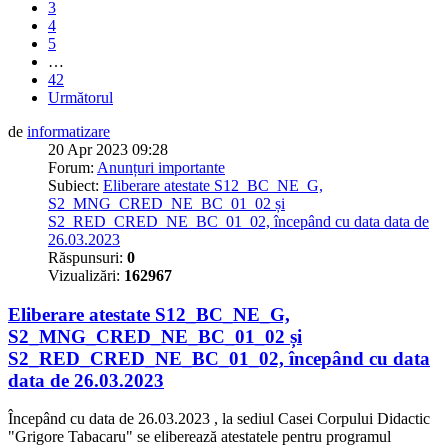
3
4
5
…
42
Următorul
de
informatizare
20 Apr 2023 09:28
Forum:
Anunțuri importante
Subiect:
Eliberare atestate S12_BC_NE_G,
S2_MNG_CRED_NE_BC_01_02 și
S2_RED_CRED_NE_BC_01_02, începând cu data data de
26.03.2023
Răspunsuri:
0
Vizualizări:
162967
Eliberare atestate S12_BC_NE_G,
S2_MNG_CRED_NE_BC_01_02 și
S2_RED_CRED_NE_BC_01_02, începând cu data
data de 26.03.2023
Începând cu data de 26.03.2023 , la sediul Casei Corpului Didactic
"Grigore Tabacaru" se eliberează atestatele pentru programul