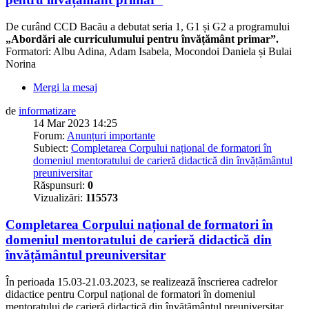
De curând CCD Bacău a debutat seria 1, G1 și G2 a programului
„Abordări ale curriculumului pentru învățământ primar”.
Formatori: Albu Adina, Adam Isabela, Mocondoi Daniela și Bulai
Norina
Mergi la mesaj
de
informatizare
14 Mar 2023 14:25
Forum:
Anunțuri importante
Subiect:
Completarea Corpului național de formatori în
domeniul mentoratului de carieră didactică din învățământul
preuniversitar
Răspunsuri:
0
Vizualizări:
115573
Completarea Corpului național de formatori în
domeniul mentoratului de carieră didactică din
învățământul preuniversitar
În perioada 15.03-21.03.2023, se realizează înscrierea cadrelor
didactice pentru Corpul național de formatori în domeniul
mentoratului de carieră didactică din învățământul preuniversitar.