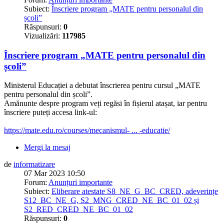
Subiect:
Înscriere program „MATE pentru personalul din
școli”
Răspunsuri:
0
Vizualizări:
117985
Înscriere program „MATE pentru personalul din
școli”
Ministerul Educației a debutat înscrierea pentru cursul „MATE
pentru personalul din școli”.
Amănunte despre program veți regăsi în fișierul atașat, iar pentru
înscriere puteți accesa link-ul:
https://mate.edu.ro/courses/mecanismul- ... -educatie/
Mergi la mesaj
de
informatizare
07 Mar 2023 10:50
Forum:
Anunțuri importante
Subiect:
Eliberare atestate S8_NE_G_BC_CRED, adeverințe
S12_BC_NE_G, S2_MNG_CRED_NE_BC_01_02 și
S2_RED_CRED_NE_BC_01_02
Răspunsuri:
0