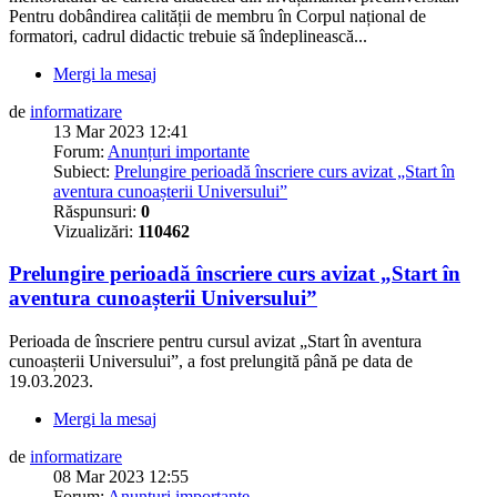
Pentru dobândirea calității de membru în Corpul național de
formatori, cadrul didactic trebuie să îndeplinească...
Mergi la mesaj
de
informatizare
13 Mar 2023 12:41
Forum:
Anunțuri importante
Subiect:
Prelungire perioadă înscriere curs avizat „Start în
aventura cunoașterii Universului”
Răspunsuri:
0
Vizualizări:
110462
Prelungire perioadă înscriere curs avizat „Start în
aventura cunoașterii Universului”
Perioada de înscriere pentru cursul avizat „Start în aventura
cunoașterii Universului”, a fost prelungită până pe data de
19.03.2023.
Mergi la mesaj
de
informatizare
08 Mar 2023 12:55
Forum:
Anunțuri importante