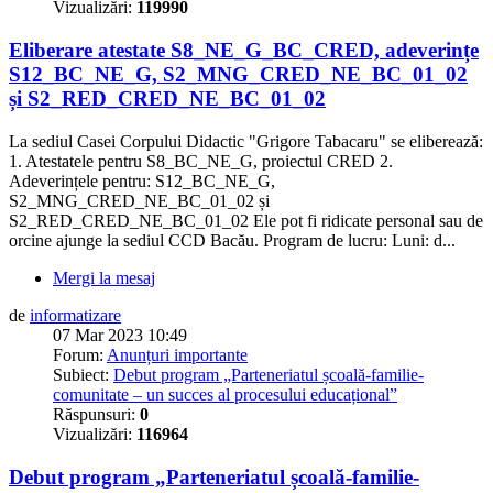
Vizualizări:
119990
Eliberare atestate S8_NE_G_BC_CRED, adeverințe
S12_BC_NE_G, S2_MNG_CRED_NE_BC_01_02
și S2_RED_CRED_NE_BC_01_02
La sediul Casei Corpului Didactic "Grigore Tabacaru" se eliberează:
1. Atestatele pentru S8_BC_NE_G, proiectul CRED 2.
Adeverințele pentru: S12_BC_NE_G,
S2_MNG_CRED_NE_BC_01_02 și
S2_RED_CRED_NE_BC_01_02 Ele pot fi ridicate personal sau de
orcine ajunge la sediul CCD Bacău. Program de lucru: Luni: d...
Mergi la mesaj
de
informatizare
07 Mar 2023 10:49
Forum:
Anunțuri importante
Subiect:
Debut program „Parteneriatul școală-familie-
comunitate – un succes al procesului educațional”
Răspunsuri:
0
Vizualizări:
116964
Debut program „Parteneriatul școală-familie-