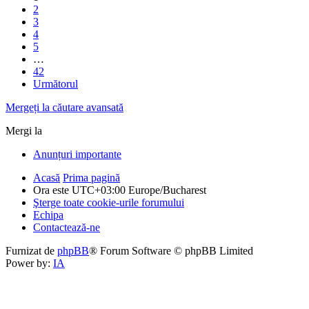
2
3
4
5
…
42
Următorul
Mergeți la căutare avansată
Mergi la
Anunțuri importante
Acasă
Prima pagină
Ora este UTC+03:00 Europe/Bucharest
Şterge toate cookie-urile forumului
Echipa
Contactează-ne
Furnizat de
phpBB
® Forum Software © phpBB Limited
Power by:
IA