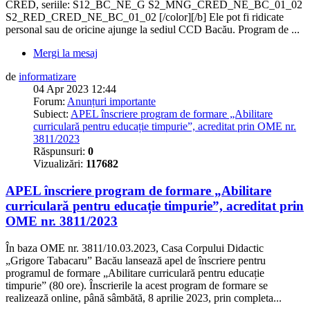
CRED, seriile: S12_BC_NE_G S2_MNG_CRED_NE_BC_01_02
S2_RED_CRED_NE_BC_01_02 [/color][/b] Ele pot fi ridicate
personal sau de oricine ajunge la sediul CCD Bacău. Program de ...
Mergi la mesaj
de
informatizare
04 Apr 2023 12:44
Forum:
Anunțuri importante
Subiect:
APEL înscriere program de formare „Abilitare
curriculară pentru educație timpurie”, acreditat prin OME nr.
3811/2023
Răspunsuri:
0
Vizualizări:
117682
APEL înscriere program de formare „Abilitare
curriculară pentru educație timpurie”, acreditat prin
OME nr. 3811/2023
În baza OME nr. 3811/10.03.2023, Casa Corpului Didactic
„Grigore Tabacaru” Bacău lansează apel de înscriere pentru
programul de formare „Abilitare curriculară pentru educație
timpurie” (80 ore). Înscrierile la acest program de formare se
realizează online, până sâmbătă, 8 aprilie 2023, prin completa...