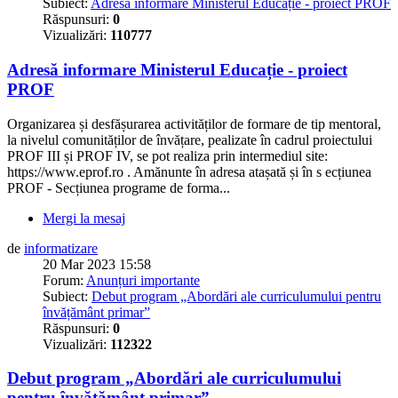
Subiect:
Adresă informare Ministerul Educație - proiect PROF
Răspunsuri:
0
Vizualizări:
110777
Adresă informare Ministerul Educație - proiect
PROF
Organizarea și desfășurarea activităților de formare de tip mentoral,
la nivelul comunităților de învățare, pealizate în cadrul proiectului
PROF III și PROF IV, se pot realiza prin intermediul site:
https://www.eprof.ro . Amănunte în adresa atașată și în s ecțiunea
PROF - Secțiunea programe de forma...
Mergi la mesaj
de
informatizare
20 Mar 2023 15:58
Forum:
Anunțuri importante
Subiect:
Debut program „Abordări ale curriculumului pentru
învățământ primar”
Răspunsuri:
0
Vizualizări:
112322
Debut program „Abordări ale curriculumului
pentru învățământ primar”