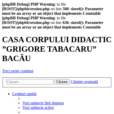
[phpBB Debug] PHP Warning
: in file
[ROOT]/phpbb/session.php
on line
580
:
sizeof(): Parameter
must be an array or an object that implements Countable
[phpBB Debug] PHP Warning
: in file
[ROOT]/phpbb/session.php
on line
636
:
sizeof(): Parameter
must be an array or an object that implements Countable
CASA CORPULUI DIDACTIC
”GRIGORE TABACARU”
BACĂU
Treci peste conţinut
Căutare avansată
Căutare
Legături rapide
Vezi subiecte fără răspuns
Vezi subiecte active