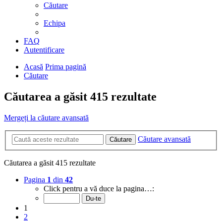
Căutare
Echipa
FAQ
Autentificare
Acasă
Prima pagină
Căutare
Căutarea a găsit 415 rezultate
Mergeți la căutare avansată
Căutare avansată
Căutare
Căutarea a găsit 415 rezultate
Pagina
1
din
42
Click pentru a vă duce la pagina…:
1
2