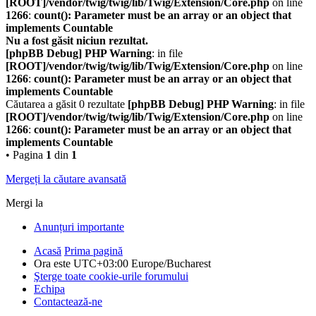
[ROOT]/vendor/twig/twig/lib/Twig/Extension/Core.php
on line
1266
:
count(): Parameter must be an array or an object that
implements Countable
Nu a fost găsit niciun rezultat.
[phpBB Debug] PHP Warning
: in file
[ROOT]/vendor/twig/twig/lib/Twig/Extension/Core.php
on line
1266
:
count(): Parameter must be an array or an object that
implements Countable
Căutarea a găsit 0 rezultate
[phpBB Debug] PHP Warning
: in file
[ROOT]/vendor/twig/twig/lib/Twig/Extension/Core.php
on line
1266
:
count(): Parameter must be an array or an object that
implements Countable
• Pagina
1
din
1
Mergeți la căutare avansată
Mergi la
Anunțuri importante
Acasă
Prima pagină
Ora este UTC+03:00 Europe/Bucharest
Şterge toate cookie-urile forumului
Echipa
Contactează-ne