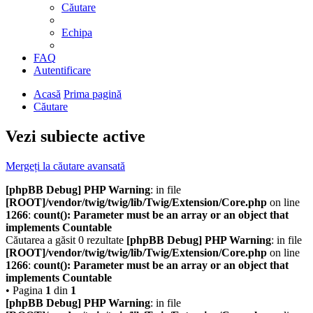
Căutare
Echipa
FAQ
Autentificare
Acasă
Prima pagină
Căutare
Vezi subiecte active
Mergeți la căutare avansată
[phpBB Debug] PHP Warning
: in file
[ROOT]/vendor/twig/twig/lib/Twig/Extension/Core.php
on line
1266
:
count(): Parameter must be an array or an object that
implements Countable
Căutarea a găsit 0 rezultate
[phpBB Debug] PHP Warning
: in file
[ROOT]/vendor/twig/twig/lib/Twig/Extension/Core.php
on line
1266
:
count(): Parameter must be an array or an object that
implements Countable
• Pagina
1
din
1
[phpBB Debug] PHP Warning
: in file