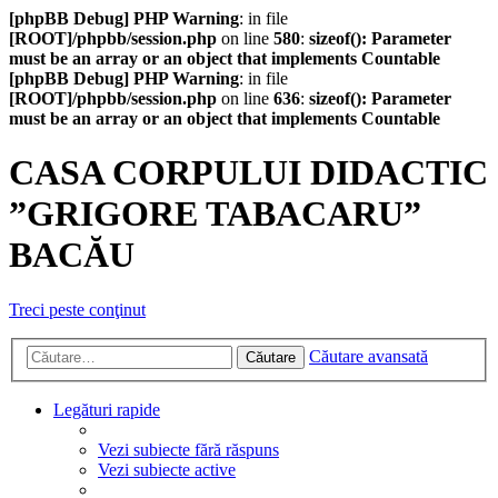
[phpBB Debug] PHP Warning
: in file
[ROOT]/phpbb/session.php
on line
580
:
sizeof(): Parameter
must be an array or an object that implements Countable
[phpBB Debug] PHP Warning
: in file
[ROOT]/phpbb/session.php
on line
636
:
sizeof(): Parameter
must be an array or an object that implements Countable
CASA CORPULUI DIDACTIC
”GRIGORE TABACARU”
BACĂU
Treci peste conţinut
Căutare avansată
Căutare
Legături rapide
Vezi subiecte fără răspuns
Vezi subiecte active