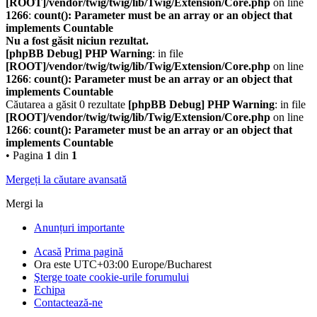
[ROOT]/vendor/twig/twig/lib/Twig/Extension/Core.php
on line
1266
:
count(): Parameter must be an array or an object that
implements Countable
Nu a fost găsit niciun rezultat.
[phpBB Debug] PHP Warning
: in file
[ROOT]/vendor/twig/twig/lib/Twig/Extension/Core.php
on line
1266
:
count(): Parameter must be an array or an object that
implements Countable
Căutarea a găsit 0 rezultate
[phpBB Debug] PHP Warning
: in file
[ROOT]/vendor/twig/twig/lib/Twig/Extension/Core.php
on line
1266
:
count(): Parameter must be an array or an object that
implements Countable
• Pagina
1
din
1
Mergeți la căutare avansată
Mergi la
Anunțuri importante
Acasă
Prima pagină
Ora este UTC+03:00 Europe/Bucharest
Şterge toate cookie-urile forumului
Echipa
Contactează-ne