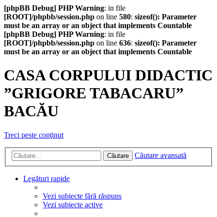
[phpBB Debug] PHP Warning
: in file
[ROOT]/phpbb/session.php
on line
580
:
sizeof(): Parameter
must be an array or an object that implements Countable
[phpBB Debug] PHP Warning
: in file
[ROOT]/phpbb/session.php
on line
636
:
sizeof(): Parameter
must be an array or an object that implements Countable
CASA CORPULUI DIDACTIC
”GRIGORE TABACARU”
BACĂU
Treci peste conţinut
Căutare avansată
Căutare
Legături rapide
Vezi subiecte fără răspuns
Vezi subiecte active