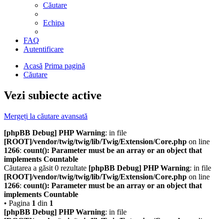
Căutare
Echipa
FAQ
Autentificare
Acasă
Prima pagină
Căutare
Vezi subiecte active
Mergeți la căutare avansată
[phpBB Debug] PHP Warning
: in file
[ROOT]/vendor/twig/twig/lib/Twig/Extension/Core.php
on line
1266
:
count(): Parameter must be an array or an object that
implements Countable
Căutarea a găsit 0 rezultate
[phpBB Debug] PHP Warning
: in file
[ROOT]/vendor/twig/twig/lib/Twig/Extension/Core.php
on line
1266
:
count(): Parameter must be an array or an object that
implements Countable
• Pagina
1
din
1
[phpBB Debug] PHP Warning
: in file