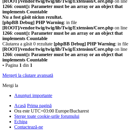
[ROOT]/vendor/twig/twig/lib/Twig/Extension/Core.php
on line
1266
:
count(): Parameter must be an array or an object that
implements Countable
Nu a fost găsit niciun rezultat.
[phpBB Debug] PHP Warning
: in file
[ROOT]/vendor/twig/twig/lib/Twig/Extension/Core.php
on line
1266
:
count(): Parameter must be an array or an object that
implements Countable
Căutarea a găsit 0 rezultate
[phpBB Debug] PHP Warning
: in file
[ROOT]/vendor/twig/twig/lib/Twig/Extension/Core.php
on line
1266
:
count(): Parameter must be an array or an object that
implements Countable
• Pagina
1
din
1
Mergeți la căutare avansată
Mergi la
Anunțuri importante
Acasă
Prima pagină
Ora este UTC+03:00 Europe/Bucharest
Şterge toate cookie-urile forumului
Echipa
Contactează-ne