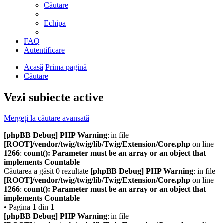
Căutare
Echipa
FAQ
Autentificare
Acasă
Prima pagină
Căutare
Vezi subiecte active
Mergeți la căutare avansată
[phpBB Debug] PHP Warning
: in file
[ROOT]/vendor/twig/twig/lib/Twig/Extension/Core.php
on line
1266
:
count(): Parameter must be an array or an object that
implements Countable
Căutarea a găsit 0 rezultate
[phpBB Debug] PHP Warning
: in file
[ROOT]/vendor/twig/twig/lib/Twig/Extension/Core.php
on line
1266
:
count(): Parameter must be an array or an object that
implements Countable
• Pagina
1
din
1
[phpBB Debug] PHP Warning
: in file