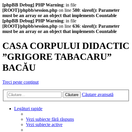
[phpBB Debug] PHP Warning
: in file
[ROOT]/phpbb/session.php
on line
580
:
sizeof(): Parameter
must be an array or an object that implements Countable
[phpBB Debug] PHP Warning
: in file
[ROOT]/phpbb/session.php
on line
636
:
sizeof(): Parameter
must be an array or an object that implements Countable
CASA CORPULUI DIDACTIC
”GRIGORE TABACARU”
BACĂU
Treci peste conţinut
Căutare avansată
Căutare
Legături rapide
Vezi subiecte fără răspuns
Vezi subiecte active