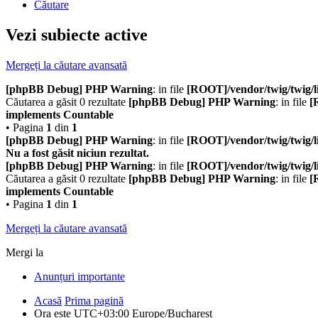
Căutare
Vezi subiecte active
Mergeți la căutare avansată
[phpBB Debug] PHP Warning
: in file
[ROOT]/vendor/twig/twig/l
Căutarea a găsit 0 rezultate
[phpBB Debug] PHP Warning
: in file
[
implements Countable
• Pagina
1
din
1
[phpBB Debug] PHP Warning
: in file
[ROOT]/vendor/twig/twig/l
Nu a fost găsit niciun rezultat.
[phpBB Debug] PHP Warning
: in file
[ROOT]/vendor/twig/twig/l
Căutarea a găsit 0 rezultate
[phpBB Debug] PHP Warning
: in file
[
implements Countable
• Pagina
1
din
1
Mergeți la căutare avansată
Mergi la
Anunțuri importante
Acasă
Prima pagină
Ora este UTC+03:00 Europe/Bucharest