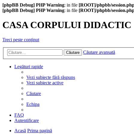
[phpBB Debug] PHP Warning
: in file
[ROOT]/phpbb/session.ph
[phpBB Debug] PHP Warning
: in file
[ROOT]/phpbb/session.ph
CASA CORPULUI DIDACTIC
Treci peste conţinut
Căutare avansată
Căutare
Legături rapide
Vezi subiecte fără răspuns
Vezi subiecte active
Căutare
Echipa
FAQ
Autentificare
Acasă
Prima pagină