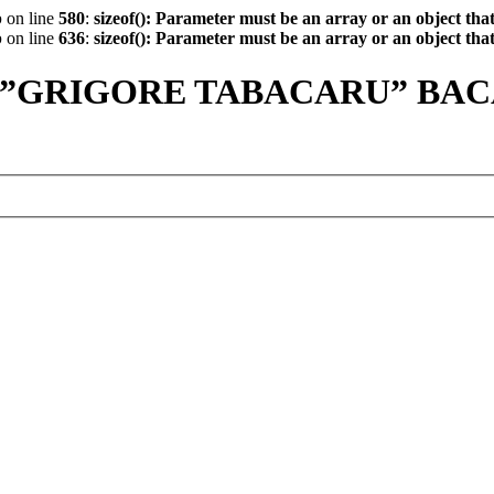
p
on line
580
:
sizeof(): Parameter must be an array or an object th
p
on line
636
:
sizeof(): Parameter must be an array or an object th
 ”GRIGORE TABACARU” BA