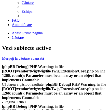
Căutare
Echipa
FAQ
Autentificare
Acasă
Prima pagină
Căutare
Vezi subiecte active
Mergeți la căutare avansată
[phpBB Debug] PHP Warning
: in file
[ROOT]/vendor/twig/twig/lib/Twig/Extension/Core.php
on line
1266
:
count(): Parameter must be an array or an object that
implements Countable
Căutarea a găsit 0 rezultate
[phpBB Debug] PHP Warning
: in file
[ROOT]/vendor/twig/twig/lib/Twig/Extension/Core.php
on line
1266
:
count(): Parameter must be an array or an object that
implements Countable
• Pagina
1
din
1
[phpBB Debug] PHP Warning
: in file