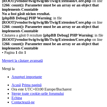
[ROOT]/vendor/twig/twig/lib/Twig/Extension/Core.php
on line
1266
:
count(): Parameter must be an array or an object that
implements Countable
Nu a fost găsit niciun rezultat.
[phpBB Debug] PHP Warning
: in file
[ROOT]/vendor/twig/twig/lib/Twig/Extension/Core.php
on line
1266
:
count(): Parameter must be an array or an object that
implements Countable
Căutarea a găsit 0 rezultate
[phpBB Debug] PHP Warning
: in file
[ROOT]/vendor/twig/twig/lib/Twig/Extension/Core.php
on line
1266
:
count(): Parameter must be an array or an object that
implements Countable
• Pagina
1
din
1
Mergeți la căutare avansată
Mergi la
Anunțuri importante
Acasă
Prima pagină
Ora este UTC+03:00 Europe/Bucharest
Şterge toate cookie-urile forumului
Echipa
Contactează-ne