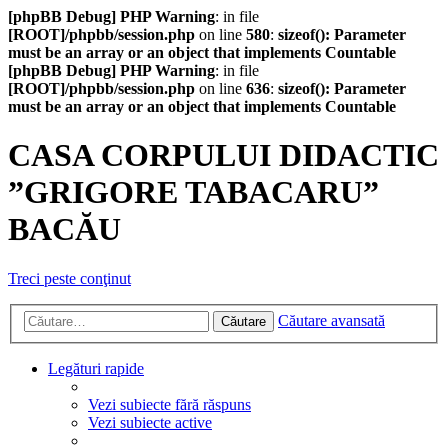
[phpBB Debug] PHP Warning
: in file
[ROOT]/phpbb/session.php
on line
580
:
sizeof(): Parameter
must be an array or an object that implements Countable
[phpBB Debug] PHP Warning
: in file
[ROOT]/phpbb/session.php
on line
636
:
sizeof(): Parameter
must be an array or an object that implements Countable
CASA CORPULUI DIDACTIC
”GRIGORE TABACARU”
BACĂU
Treci peste conţinut
Căutare avansată
Căutare
Legături rapide
Vezi subiecte fără răspuns
Vezi subiecte active