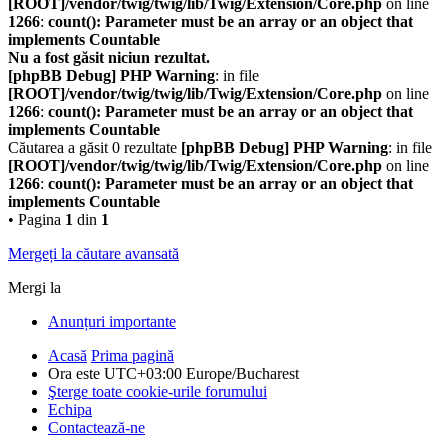
[ROOT]/vendor/twig/twig/lib/Twig/Extension/Core.php
on line
1266
:
count(): Parameter must be an array or an object that
implements Countable
Nu a fost găsit niciun rezultat.
[phpBB Debug] PHP Warning
: in file
[ROOT]/vendor/twig/twig/lib/Twig/Extension/Core.php
on line
1266
:
count(): Parameter must be an array or an object that
implements Countable
Căutarea a găsit 0 rezultate
[phpBB Debug] PHP Warning
: in file
[ROOT]/vendor/twig/twig/lib/Twig/Extension/Core.php
on line
1266
:
count(): Parameter must be an array or an object that
implements Countable
• Pagina
1
din
1
Mergeți la căutare avansată
Mergi la
Anunțuri importante
Acasă
Prima pagină
Ora este UTC+03:00 Europe/Bucharest
Şterge toate cookie-urile forumului
Echipa
Contactează-ne