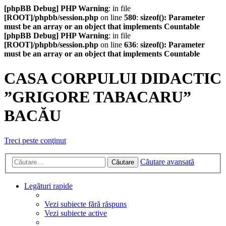
[phpBB Debug] PHP Warning
: in file
[ROOT]/phpbb/session.php
on line
580
:
sizeof(): Parameter
must be an array or an object that implements Countable
[phpBB Debug] PHP Warning
: in file
[ROOT]/phpbb/session.php
on line
636
:
sizeof(): Parameter
must be an array or an object that implements Countable
CASA CORPULUI DIDACTIC
”GRIGORE TABACARU”
BACĂU
Treci peste conţinut
Căutare avansată
Căutare
Legături rapide
Vezi subiecte fără răspuns
Vezi subiecte active