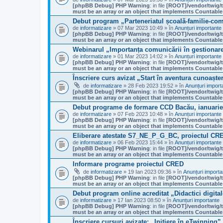
[phpBB Debug] PHP Warning
: in file
[ROOT]/vendor/twig/t
must be an array or an object that implements Countable
Debut program „Parteneriatul școală-familie-com
de
informatizare
» 07 Mar 2023 10:49 » în
Anunțuri importante
[phpBB Debug] PHP Warning
: in file
[ROOT]/vendor/twig/t
must be an array or an object that implements Countable
Webinarul „Importanța comunicării în gestionare
de
informatizare
» 01 Mar 2023 14:02 » în
Anunțuri importante
[phpBB Debug] PHP Warning
: in file
[ROOT]/vendor/twig/t
must be an array or an object that implements Countable
Înscriere curs avizat „Start în aventura cunoaște
de
informatizare
» 28 Feb 2023 19:52 » în
Anunțuri import
[phpBB Debug] PHP Warning
: in file
[ROOT]/vendor/twig/t
must be an array or an object that implements Countable
Debut programe de formare CCD Bacău, ianuarie 
de
informatizare
» 07 Feb 2023 10:48 » în
Anunțuri importante
[phpBB Debug] PHP Warning
: in file
[ROOT]/vendor/twig/t
must be an array or an object that implements Countable
Eliberare atestate S7_NE_P_G_BC, proiectul CR
de
informatizare
» 06 Feb 2023 15:44 » în
Anunțuri importante
[phpBB Debug] PHP Warning
: in file
[ROOT]/vendor/twig/t
must be an array or an object that implements Countable
Informare programe proiectul CRED
de
informatizare
» 19 Ian 2023 09:36 » în
Anunțuri importa
[phpBB Debug] PHP Warning
: in file
[ROOT]/vendor/twig/t
must be an array or an object that implements Countable
Debut program online acreditat „Didactici digit
de
informatizare
» 17 Ian 2023 08:50 » în
Anunțuri importante
[phpBB Debug] PHP Warning
: in file
[ROOT]/vendor/twig/t
must be an array or an object that implements Countable
Înscriere cursuri avizate: „Inițiere în eTwinning”