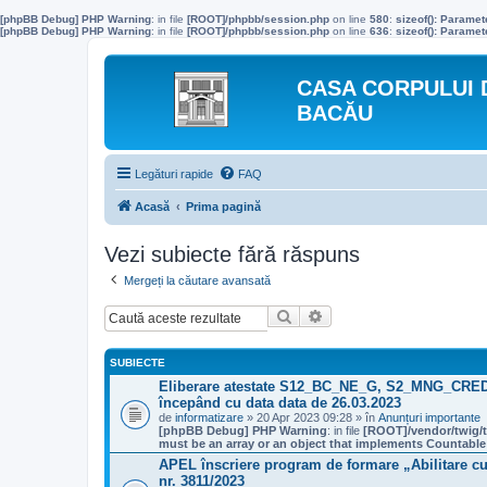
[phpBB Debug] PHP Warning
: in file
[ROOT]/phpbb/session.php
on line
580
:
sizeof(): Parame
[phpBB Debug] PHP Warning
: in file
[ROOT]/phpbb/session.php
on line
636
:
sizeof(): Parame
CASA CORPULUI 
BACĂU
Legături rapide
FAQ
Acasă
Prima pagină
Vezi subiecte fără răspuns
Mergeți la căutare avansată
Căutare
Căutare avansată
SUBIECTE
Eliberare atestate S12_BC_NE_G, S2_MNG_CR
începând cu data data de 26.03.2023
de
informatizare
» 20 Apr 2023 09:28 » în
Anunțuri importante
[phpBB Debug] PHP Warning
: in file
[ROOT]/vendor/twig/t
must be an array or an object that implements Countable
APEL înscriere program de formare „Abilitare cu
nr. 3811/2023