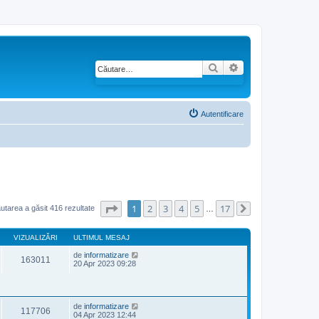
Căutare
Căutare avansată
Autentificare
Pagina
1
din
17
1
2
3
4
5
17
utarea a găsit 416 rezultate
…
Următorul
VIZUALIZĂRI
ULTIMUL MESAJ
de
informatizare
163011
20 Apr 2023 09:28
de
informatizare
117706
04 Apr 2023 12:44