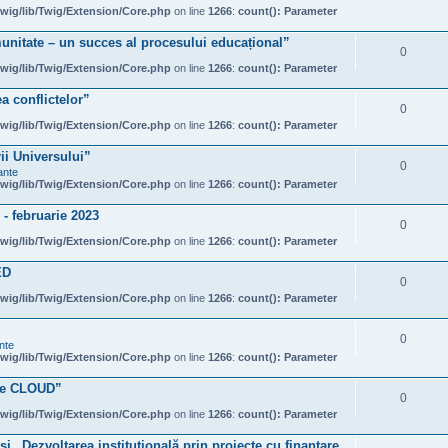
wig/lib/Twig/Extension/Core.php
on line
1266
:
count(): Parameter
unitate – un succes al procesului educațional”
0
wig/lib/Twig/Extension/Core.php
on line
1266
:
count(): Parameter
a conflictelor”
0
wig/lib/Twig/Extension/Core.php
on line
1266
:
count(): Parameter
rii Universului”
0
ante
wig/lib/Twig/Extension/Core.php
on line
1266
:
count(): Parameter
- februarie 2023
0
wig/lib/Twig/Extension/Core.php
on line
1266
:
count(): Parameter
ED
0
wig/lib/Twig/Extension/Core.php
on line
1266
:
count(): Parameter
0
nte
wig/lib/Twig/Extension/Core.php
on line
1266
:
count(): Parameter
ale CLOUD”
0
wig/lib/Twig/Extension/Core.php
on line
1266
:
count(): Parameter
 și „Dezvoltarea instituțională prin proiecte cu finanțare