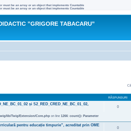
ter must be an array or an object that implements Countable
ter must be an array or an object that implements Countable
DIDACTIC ”GRIGORE TABACARU”
Că
RĂSPUNSURI
ED_NE_BC_01_02 și S2_RED_CRED_NE_BC_01_02,
0
wig/lib/Twig/Extension/Core.php
on line
1266
:
count(): Parameter
rriculară pentru educație timpurie”, acreditat prin OME
0