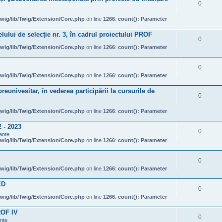
0
wig/lib/Twig/Extension/Core.php
on line
1266
:
count(): Parameter
ului de selecție nr. 3, în cadrul proiectului PROF
0
wig/lib/Twig/Extension/Core.php
on line
1266
:
count(): Parameter
0
wig/lib/Twig/Extension/Core.php
on line
1266
:
count(): Parameter
eunivesitar, în vederea participării la cursurile de
0
wig/lib/Twig/Extension/Core.php
on line
1266
:
count(): Parameter
- 2023
0
ante
wig/lib/Twig/Extension/Core.php
on line
1266
:
count(): Parameter
0
wig/lib/Twig/Extension/Core.php
on line
1266
:
count(): Parameter
ED
0
wig/lib/Twig/Extension/Core.php
on line
1266
:
count(): Parameter
ROF IV
0
ante