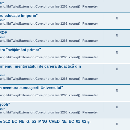
ante
wig/lib/Twig/Extension/Core.php
on line
1266
:
count(): Parameter
ru educație timpurie"
0
ante
wig/lib/Twig/Extension/Core.php
on line
1266
:
count(): Parameter
PROF
0
ante
wig/lib/Twig/Extension/Core.php
on line
1266
:
count(): Parameter
tru învățământ primar”
0
wig/lib/Twig/Extension/Core.php
on line
1266
:
count(): Parameter
omeniul mentoratului de carieră didactică din
0
ante
wig/lib/Twig/Extension/Core.php
on line
1266
:
count(): Parameter
în aventura cunoașterii Universului”
0
wig/lib/Twig/Extension/Core.php
on line
1266
:
count(): Parameter
școli”
0
ante
wig/lib/Twig/Extension/Core.php
on line
1266
:
count(): Parameter
ințe S12_BC_NE_G, S2_MNG_CRED_NE_BC_01_02 și
0