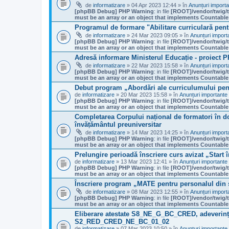
de
informatizare
» 04 Apr 2023 12:44 » în
Anunțuri import
[phpBB Debug] PHP Warning
: in file
[ROOT]/vendor/twig/t
must be an array or an object that implements Countable
Programul de formare "Abilitare curriculară pent
de
informatizare
» 24 Mar 2023 09:05 » în
Anunțuri import
[phpBB Debug] PHP Warning
: in file
[ROOT]/vendor/twig/t
must be an array or an object that implements Countable
Adresă informare Ministerul Educație - proiect 
de
informatizare
» 22 Mar 2023 15:58 » în
Anunțuri import
[phpBB Debug] PHP Warning
: in file
[ROOT]/vendor/twig/t
must be an array or an object that implements Countable
Debut program „Abordări ale curriculumului pen
de
informatizare
» 20 Mar 2023 15:58 » în
Anunțuri importante
[phpBB Debug] PHP Warning
: in file
[ROOT]/vendor/twig/t
must be an array or an object that implements Countable
Completarea Corpului național de formatori în d
învățământul preuniversitar
de
informatizare
» 14 Mar 2023 14:25 » în
Anunțuri import
[phpBB Debug] PHP Warning
: in file
[ROOT]/vendor/twig/t
must be an array or an object that implements Countable
Prelungire perioadă înscriere curs avizat „Start 
de
informatizare
» 13 Mar 2023 12:41 » în
Anunțuri importante
[phpBB Debug] PHP Warning
: in file
[ROOT]/vendor/twig/t
must be an array or an object that implements Countable
Înscriere program „MATE pentru personalul din 
de
informatizare
» 08 Mar 2023 12:55 » în
Anunțuri import
[phpBB Debug] PHP Warning
: in file
[ROOT]/vendor/twig/t
must be an array or an object that implements Countable
Eliberare atestate S8_NE_G_BC_CRED, adever
S2_RED_CRED_NE_BC_01_02
de
informatizare
» 07 Mar 2023 10:50 » în
Anunțuri importante