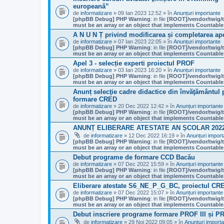
europeană”
de
informatizare
» 09 Ian 2023 12:52 » în
Anunțuri importante
[phpBB Debug] PHP Warning
: in file
[ROOT]/vendor/twig/t
must be an array or an object that implements Countable
A N U N Ț privind modificarea și completarea apel
de
informatizare
» 07 Ian 2023 22:05 » în
Anunțuri importante
[phpBB Debug] PHP Warning
: in file
[ROOT]/vendor/twig/t
must be an array or an object that implements Countable
Apel 3 - selecție experti proiectul PROF
de
informatizare
» 03 Ian 2023 16:20 » în
Anunțuri importante
[phpBB Debug] PHP Warning
: in file
[ROOT]/vendor/twig/t
must be an array or an object that implements Countable
Anunț selecţie cadre didactice din învăţământul pr
formare CRED
de
informatizare
» 20 Dec 2022 12:42 » în
Anunțuri importante
[phpBB Debug] PHP Warning
: in file
[ROOT]/vendor/twig/t
must be an array or an object that implements Countable
ANUNȚ ELIBERARE ATESTATE AN ȘCOLAR 2022 
de
informatizare
» 12 Dec 2022 16:19 » în
Anunțuri import
[phpBB Debug] PHP Warning
: in file
[ROOT]/vendor/twig/t
must be an array or an object that implements Countable
Debut programe de formare CCD Bacău
de
informatizare
» 07 Dec 2022 15:59 » în
Anunțuri importante
[phpBB Debug] PHP Warning
: in file
[ROOT]/vendor/twig/t
must be an array or an object that implements Countable
Eliberare atestate S6_NE_P_G_BC, proiectul CR
de
informatizare
» 07 Dec 2022 15:07 » în
Anunțuri importante
[phpBB Debug] PHP Warning
: in file
[ROOT]/vendor/twig/t
must be an array or an object that implements Countable
Debut inscriere programe formare PROF III și P
de
informatizare
» 29 Noi 2022 09:05 » în
Anunțuri import