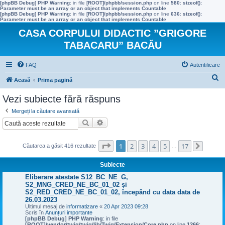
[phpBB Debug] PHP Warning
: in file
[ROOT]/phpbb/session.php
on line
580
:
sizeof():
Parameter must be an array or an object that implements Countable
[phpBB Debug] PHP Warning
: in file
[ROOT]/phpbb/session.php
on line
636
:
sizeof():
Parameter must be an array or an object that implements Countable
CASA CORPULUI DIDACTIC ”GRIGORE
TABACARU” BACĂU
FAQ
Autentificare
C
Acasă
Prima pagină
ă
Vezi subiecte fără răspuns
u
Mergeți la căutare avansată
t
Căutare
Căutare avansată
a
r
Pagina
1
din
17
1
2
3
4
5
17
Căutarea a găsit 416 rezultate
…
Următo
e
Subiecte
Eliberare atestate S12_BC_NE_G,
S2_MNG_CRED_NE_BC_01_02 și
S2_RED_CRED_NE_BC_01_02, începând cu data data de
26.03.2023
Ultimul mesaj de
informatizare
«
20 Apr 2023 09:28
Scris în
Anunțuri importante
[phpBB Debug] PHP Warning
: in file
[ROOT]/vendor/twig/twig/lib/Twig/Extension/Core.php
on line
1266
: