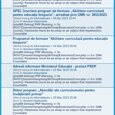
count(): Parameter must be an array or an object that implements
Countable
APEL înscriere program de formare „Abilitare curriculară
pentru educație timpurie”, acreditat prin OME nr. 3811/2023
Ultimul mesaj de
informatizare
«
04 Apr 2023 12:44
Scris în
Anunțuri importante
[phpBB Debug] PHP Warning
: in file
[ROOT]/vendor/twig/twig/lib/Twig/Extension/Core.php
on line
1266
:
count(): Parameter must be an array or an object that implements
Countable
Programul de formare "Abilitare curriculară pentru educație
timpurie"
Ultimul mesaj de
informatizare
«
24 Mar 2023 09:05
Scris în
Anunțuri importante
[phpBB Debug] PHP Warning
: in file
[ROOT]/vendor/twig/twig/lib/Twig/Extension/Core.php
on line
1266
:
count(): Parameter must be an array or an object that implements
Countable
Adresă informare Ministerul Educație - proiect PROF
Ultimul mesaj de
informatizare
«
22 Mar 2023 15:58
Scris în
Anunțuri importante
[phpBB Debug] PHP Warning
: in file
[ROOT]/vendor/twig/twig/lib/Twig/Extension/Core.php
on line
1266
:
count(): Parameter must be an array or an object that implements
Countable
Debut program „Abordări ale curriculumului pentru
învățământ primar”
Ultimul mesaj de
informatizare
«
20 Mar 2023 15:58
Scris în
Anunțuri importante
[phpBB Debug] PHP Warning
: in file
[ROOT]/vendor/twig/twig/lib/Twig/Extension/Core.php
on line
1266
:
count(): Parameter must be an array or an object that implements
Countable