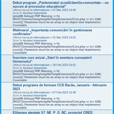
Debut program „Parteneriatul școală-familie-comunitate – un
succes al procesului educațional”
Ultimul mesaj de
informatizare
«
07 Mar 2023 10:49
Scris în
Anunțuri importante
[phpBB Debug] PHP Warning
: in file
[ROOT]/vendor/twig/twig/lib/Twig/Extension/Core.php
on line
1266
:
count(): Parameter must be an array or an object that implements
Countable
Webinarul „Importanța comunicării în gestionarea
conflictelor”
Ultimul mesaj de
informatizare
«
01 Mar 2023 14:02
Scris în
Anunțuri importante
[phpBB Debug] PHP Warning
: in file
[ROOT]/vendor/twig/twig/lib/Twig/Extension/Core.php
on line
1266
:
count(): Parameter must be an array or an object that implements
Countable
Înscriere curs avizat „Start în aventura cunoașterii
Universului”
Ultimul mesaj de
informatizare
«
28 Feb 2023 19:52
Scris în
Anunțuri importante
[phpBB Debug] PHP Warning
: in file
[ROOT]/vendor/twig/twig/lib/Twig/Extension/Core.php
on line
1266
:
count(): Parameter must be an array or an object that implements
Countable
Debut programe de formare CCD Bacău, ianuarie - februarie
2023
Ultimul mesaj de
informatizare
«
07 Feb 2023 10:48
Scris în
Anunțuri importante
[phpBB Debug] PHP Warning
: in file
[ROOT]/vendor/twig/twig/lib/Twig/Extension/Core.php
on line
1266
:
count(): Parameter must be an array or an object that implements
Countable
Eliberare atestate S7_NE_P_G_BC, proiectul CRED