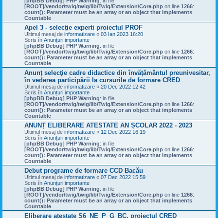
[phpBB Debug] PHP Warning
: in file
[ROOT]/vendor/twig/twig/lib/Twig/Extension/Core.php
on line
1266
:
count(): Parameter must be an array or an object that implements
Countable
Apel 3 - selecție experti proiectul PROF
Ultimul mesaj de
informatizare
«
03 Ian 2023 16:20
Scris în
Anunțuri importante
[phpBB Debug] PHP Warning
: in file
[ROOT]/vendor/twig/twig/lib/Twig/Extension/Core.php
on line
1266
:
count(): Parameter must be an array or an object that implements
Countable
Anunț selecţie cadre didactice din învăţământul preunivesitar,
în vederea participării la cursurile de formare CRED
Ultimul mesaj de
informatizare
«
20 Dec 2022 12:42
Scris în
Anunțuri importante
[phpBB Debug] PHP Warning
: in file
[ROOT]/vendor/twig/twig/lib/Twig/Extension/Core.php
on line
1266
:
count(): Parameter must be an array or an object that implements
Countable
ANUNȚ ELIBERARE ATESTATE AN ȘCOLAR 2022 - 2023
Ultimul mesaj de
informatizare
«
12 Dec 2022 16:19
Scris în
Anunțuri importante
[phpBB Debug] PHP Warning
: in file
[ROOT]/vendor/twig/twig/lib/Twig/Extension/Core.php
on line
1266
:
count(): Parameter must be an array or an object that implements
Countable
Debut programe de formare CCD Bacău
Ultimul mesaj de
informatizare
«
07 Dec 2022 15:59
Scris în
Anunțuri importante
[phpBB Debug] PHP Warning
: in file
[ROOT]/vendor/twig/twig/lib/Twig/Extension/Core.php
on line
1266
:
count(): Parameter must be an array or an object that implements
Countable
Eliberare atestate S6_NE_P_G_BC, proiectul CRED