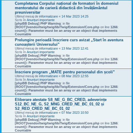
Completarea Corpului național de formatori în domeniul
mentoratului de carieră didactică din învățământul
preuniversitar
Ultimul mesaj de
informatizare
«
14 Mar 2023 14:25
Scris în
Anunțuri importante
[phpBB Debug] PHP Warning
: in file
[ROOT]/vendor/twig/twig/lib/Twig/Extension/Core.php
on line
1266
:
count(): Parameter must be an array or an object that implements
Countable
Prelungire perioadă înscriere curs avizat „Start în aventura
cunoașterii Universului”
Ultimul mesaj de
informatizare
«
13 Mar 2023 12:41
Scris în
Anunțuri importante
[phpBB Debug] PHP Warning
: in file
[ROOT]/vendor/twig/twig/lib/Twig/Extension/Core.php
on line
1266
:
count(): Parameter must be an array or an object that implements
Countable
Înscriere program „MATE pentru personalul din școli”
Ultimul mesaj de
informatizare
«
08 Mar 2023 12:55
Scris în
Anunțuri importante
[phpBB Debug] PHP Warning
: in file
[ROOT]/vendor/twig/twig/lib/Twig/Extension/Core.php
on line
1266
:
count(): Parameter must be an array or an object that implements
Countable
Eliberare atestate S8_NE_G_BC_CRED, adeverințe
S12_BC_NE_G, S2_MNG_CRED_NE_BC_01_02 și
S2_RED_CRED_NE_BC_01_02
Ultimul mesaj de
informatizare
«
07 Mar 2023 10:50
Scris în
Anunțuri importante
[phpBB Debug] PHP Warning
: in file
[ROOT]/vendor/twig/twig/lib/Twig/Extension/Core.php
on line
1266
:
count(): Parameter must be an array or an object that implements
Countable