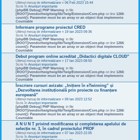
Ultimul mesaj de
informatizare
«
06 Feb 2023 15:44
Scris în
Anunțuri importante
[phpBB Debug] PHP Warning
: in file
[ROOT]/vendor/twig/twig/lib/Twig/Extension/Core.php
on line
1266
:
count(): Parameter must be an array or an object that implements
Countable
Informare programe proiectul CRED
Ultimul mesaj de
informatizare
«
19 Ian 2023 09:36
Scris în
Anunțuri importante
[phpBB Debug] PHP Warning
: in file
[ROOT]/vendor/twig/twig/lib/Twig/Extension/Core.php
on line
1266
:
count(): Parameter must be an array or an object that implements
Countable
Debut program online acreditat „Didactici digitale CLOUD”
Ultimul mesaj de
informatizare
«
17 Ian 2023 08:50
Scris în
Anunțuri importante
[phpBB Debug] PHP Warning
: in file
[ROOT]/vendor/twig/twig/lib/Twig/Extension/Core.php
on line
1266
:
count(): Parameter must be an array or an object that implements
Countable
Înscriere cursuri avizate: „Inițiere în eTwinning” și
„Dezvoltarea instituțională prin proiecte cu finanțare
europeană”
Ultimul mesaj de
informatizare
«
09 Ian 2023 12:52
Scris în
Anunțuri importante
[phpBB Debug] PHP Warning
: in file
[ROOT]/vendor/twig/twig/lib/Twig/Extension/Core.php
on line
1266
:
count(): Parameter must be an array or an object that implements
Countable
A N U N Ț privind modificarea și completarea apelului de
selecție nr. 3, în cadrul proiectului PROF
Ultimul mesaj de
informatizare
«
07 Ian 2023 22:05
Scris în
Anunțuri importante